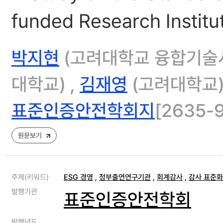
funded Research Institu
박지현
(고려대학교 융합기술
대학교) ,
김재영
(고려대학교
표준인증안전학회지
[2635-9
원문보기
주제(키워드)
ESG 경영
,
정부출연연구기관
,
회계감사
,
감사 표준화
발행기관
표준인증안전학회
발행년도