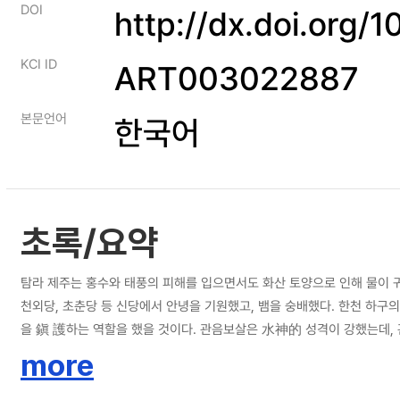
DOI
http://dx.doi.org/
KCI ID
ART003022887
본문언어
한국어
초록/요약
탐라 제주는 홍수와 태풍의 피해를 입으면서도 화산 토양으로 인해 물이 
천외당, 초춘당 등 신당에서 안녕을 기원했고, 뱀을 숭배했다. 한천 하구의 
을 鎭 護하는 역할을 했을 것이다. 관음보살은 水神的 성격이 강했는데, 
차귀당, 천외당, 귀덕포, 애월포, 김녕포 권역에는 불교 사찰이 두드러지
more