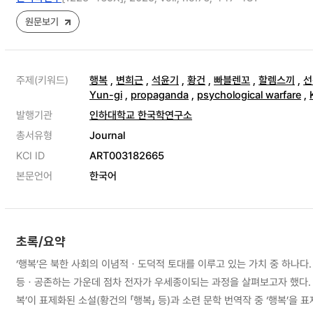
원문보기
주제(키워드)
행복
,
변희근
,
석윤기
,
황건
,
빠블렌꼬
,
할렘스끼
,
선
Yun-gi
,
propaganda
,
psychological warfare
,
발행기관
인하대학교 한국학연구소
총서유형
Journal
KCI ID
ART003182665
본문언어
한국어
초록/요약
‘행복’은 북한 사회의 이념적ㆍ도덕적 토대를 이루고 있는 가치 중 하나다.
등ㆍ공존하는 가운데 점차 전자가 우세종이되는 과정을 살펴보고자 했다. 
복’이 표제화된 소설(황건의 「행복」 등)과 소련 문학 번역작 중 ‘행복’을