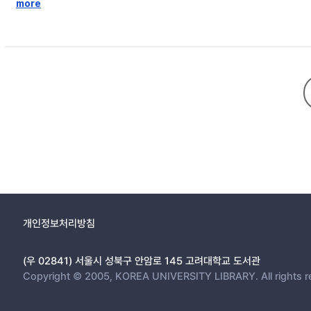
상하고 서사적으로 의미화하는 데 있어 제2차 대전 배경 소련의 소설ㆍ
more
다. 아울러 ‘사회주의 건설 투쟁에서의 행복’과 ‘사회주의 건설 이후의 행
써 1950년대에 북한에서 ‘행복’이다양한 해석적 긴장 속에 있었음을 조
실을 보여주고자 했다.
개인정보처리방침
(우 02841) 서울시 성북구 안암로 145 고려대학교 도서관
Copyright © 2005, KOREA UNIVERSITY LIBRARY. All rights r