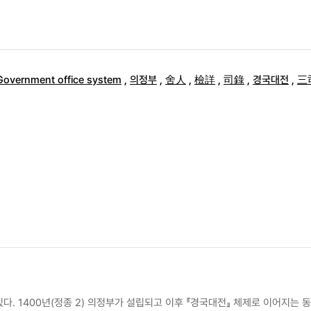
Government office system
,
의정부
,
舍人
,
檢詳
,
司錄
,
경국대전
,
三
. 1400년(정종 2) 의정부가 설립되고 이후 『경국대전』 체제로 이어지는 