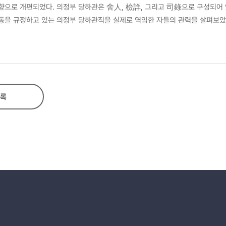
으로 개편되었다. 의정부 당하관은 舍人, 檢詳, 그리고 司錄으로 구성되어 
을 규정하고 있는 의정부 당하관직을 실제로 역임한 자들의 관력을 살펴보았
은 중종대 혼란스러운 政局과 함께 三司의 정치적 영향력 증대에 따라 향상된
록