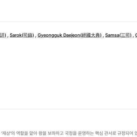
檢詳)
,
Sarok(司錄)
,
Gyeongguk Daejeon(經國大典)
,
Samsa(三司)
,
재상’의 역할을 맡아 왕을 보좌하고 국정을 운영하는 핵심 관서로 규정되어 있다