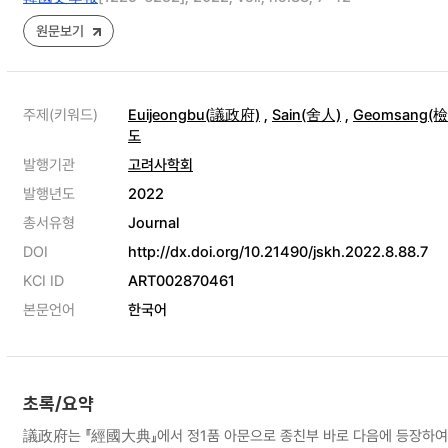
원문보기
주제(키워드)
Euijeongbu(議政府)
,
Sain(舍人)
,
Geomsang(
도
발행기관
고려사학회
발행년도
2022
총서유형
Journal
DOI
http://dx.doi.org/10.21490/jskh.2022.8.88.7
KCI ID
ART002870461
본문언어
한국어
초록/요약
議政府는 『經國大典』에서 정1품 아문으로 종친부 바로 다음에 등장하여 ‘