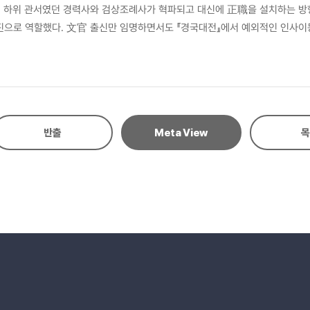
 하위 관서였던 경력사와 검상조례사가 혁파되고 대신에 正職을 설치하는 방향
으로 역할했다. 文官 출신만 임명하면서도 『경국대전』에서 예외적인 인사이동
과 재임용, 아래 품직으로의 改差, 그리고 三司와 번갈아 나타나는 인사이동
되어 나타날 수 있다는 점을 잘 보여준다.
반출
Meta View
목