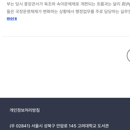
부는 당시 중앙관서가 육조와 속아문체제로 개편되는 흐름과는 달리 府內
들은 국정운영체제가 변화하는 상황에서 행정업무를 주로 담당하는 실무진
16세기 이후부터 규정과 다른 새로운 양상이 나타났다. 재직기간의 단축
more
비롯된 것이었다. 이는 변화하는 정치적 흐름이 당시의 관직 운영에도 반영
개인정보처리방침
(우 02841) 서울시 성북구 안암로 145 고려대학교 도서관