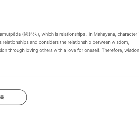
 회복을 도모한다. 관계성에 대한 관심이 높아지는 현대 사회에 불교의 이론과
적 방법이 될 수 있고, 자각은 자신뿐만 아니라 다른 사람과의 관계성도 올바
자연스럽게 관계성의 회복으로 이어진다. 이런 점에서 불교의 지혜와 자비, 명
amutpāda (緣起法), which is relationships . In Mahayana, character 
 relationships and considers the relationship between wisdom,
sion through loving others with a love for oneself. Therefore, wisd
 recover desirable relationships through wisdom and compassion. The
wn relationship with oneself through wisdom. Such awareness also 
f compassion is practiced by sat-paramita (六波羅密), it can naturally 
f sat-paramita is not yet complete. Further research is necessary on 
록