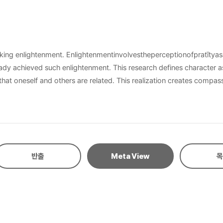
계성 회복을 돕고, 자비는 자비심을 통한 이타행의 실천으로 나와 남의 관계성
로 응용하는 측면에서 볼 때, 지혜를 통한 관계성의 자각은 불교적 명상이 효과
것은 자비심으로 드러나고, 자비심이 육바라밀이라는 자비행으로 실천된다면 이는 
king enlightenment. Enlightenmentinvolvestheperceptionofpratītyas
dy achieved such enlightenment. This research defines character as
that oneself and others are related. This realization creates compas
elationships are a key concept in Buddhist education, which aims to
 meditation can be a very effective method for recognizing one's o
 that one and others are closely related comes out of compassion. I
effects and the application of meditation is very active, the study o
반출
Meta View
목