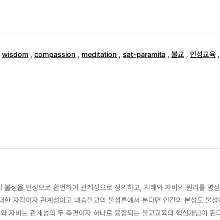
,
wisdom
,
compassion
,
meditation
,
sat-paramita
,
불교
,
인성교육
의 불성을 인성으로 환언하여 관계성으로 정의하고, 지혜와 자비의 원리를 명
 대한 자각이자 관계성이고 대승불교의 불성론에서 본다면 인간의 본성도 불성에 
와 자비는 관계성의 두 측면이자 하나로 융합되는 불교교육의 핵심개념이 된다