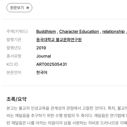
원문보기
주제(키워드)
Buddhism
,
Character Education
,
relationship
발행기관
동국대학교 불교문화연구원
발행년도
2019
총서유형
Journal
KCI ID
ART002505431
본문언어
한국어
초록/요약
본고는 불교의 인성교육을 관계성의 관점에서 고찰한 것이다. 특히, 불교
비는 깨달음을 추구하기 위한 수행 방법의 두 축이다. 깨달음은 연기법에
런 깨달음은 나를 아끼는 마음이자 남을 사랑하는 자비로 드러나므로 지혜