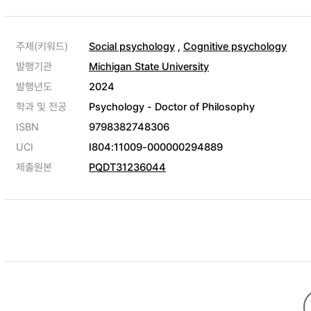
주제(키워드)
Social psychology
,
Cognitive psychology
발행기관
Michigan State University
발행년도
2024
학과 및 전공
Psychology - Doctor of Philosophy
ISBN
9798382748306
UCI
I804:11009-000000294889
제출원본
PQDT31236044