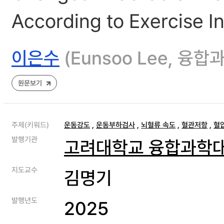
According to Exercise In
이은수
(Eunsoo Lee, 
원문보기
주제(키워드)
운동강도
,
운동부하검사
,
뇌혈류 속도
,
혈관저항
,
혈
발행기관
고려대학교 융합과학
지도교수
김명기
발행년도
2025