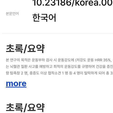
10.23186/korea.0
본문언어
한국어
초록/요약
본 연구의 목적은 운동부하 검사 시 운동강도에 (저강도 운동 HRR 35%,
는 뇌혈관 질환 사고를 예방하고 최적의 운동강도를 규명하여 건강을 증진시키는데 기여하
량 탐촉창 2 명, 중증도 이상 협착소견 1 명 등 4 명이 탈락하게 되어 총
간으로 관찰하였다. 수집된 모든 자료는 Windows 용 IBM SPSS 27
more
ANOVA 를 실시하고 유의한 차이가 있을 경우 Bonferroni 사후분석을 실시하였다. 정규성이 만족되지 않은 혈관 저항지수는 
는 다음과 같다. 1. 운동강도 변화에 따른 뇌혈류 속도는 모든 강도에서 유의한 차이를 보여주었으며 (P<.001), 안정시와 고강도 운동간 차이가 가장 크게 나타났다. 2. 운동강도 변화에 따른 혈관 저항지수는 박동지수와 저항지수 모두 유의
한 차이를 보여주었으며 (P<.001), 구간별 비교에서 중강도 운동과 고강도 운동에서 박동지수 (P=.46)와 저항지
초록/요약
여주었다 (P<.001). 특히 수축기 혈압은 모든 구간에서 유의한 차이를 보였으나 (P<.001), 이완기 혈압은 안정시와 저강도 운동, 중강도 운동, 고강도 운동에서 유의한 차이를 보였으며 (P<.
과 고강도 운동, 중강도 운동과 고강도 운동 구간에서는 혈압 차이는 있었으나 유의한 차이는 없었다 (P=1.00). 운동강도별 뇌혈류 속도 변화에 관한 연