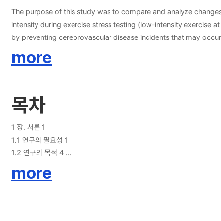
어왔다. 본 연구는 운동 중 실시간으로 뇌혈류 속도를 관찰하였으며 운동
The purpose of this study was to compare and analyze changes i
키고 나아가 무리한 운동으로 발생되는 비정상적 뇌혈류와 혈압 변화를 예
intensity during exercise stress testing (low-intensity exercis
by preventing cerebrovascular disease incidents that may occur 
circumference of 90 cm or more. However, after a baseline asse
more
stenosis (1 participant), resulting in a final study group of 32
resistance index, and blood pressure in real time based on vary
standard errors. The statistical processing for changes in cere
목차
measures ANOVA. If a significant difference was observed, Bonf
parametric Friedman test, and all statistical significance levels 
intensities (P<.001), with the largest difference observed betwee
1 장. 서론 1
significant differences across exercise intensities (P<.001). In 
1.1 연구의 필요성 1
(P=0.46) and the resistance index (P=0.36). 3. Blood pressure sh
1.2 연구의 목적 4
exhibited significant differences across all intervals (P<.001), 
1.3 연구의 가설 4
more
intensity exercise (P<.001). However, there were differences in
1.4 연구의 제한점 4
significant (P=1.00). Research on changes in cerebral blood flow
2 장. 이론적 배경 5
and measurement methods for cerebral blood flow velocity. This 
2.1 복부비만 5
flow velocity, vascular resistance index, and blood pressure al
2.2 혈압과 뇌혈류 속도 5