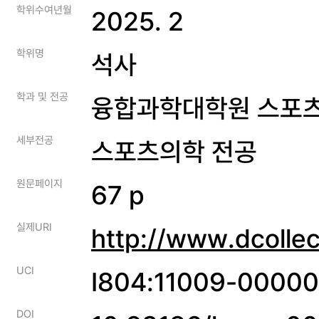
학위수여년월
2025. 2
학위명
석사
학과 및 전공
융합과학대학원 스포
세부전공
스포츠의학 전공
원문페이지
67 p
실제URI
http://www.dcolle
UCI
I804:11009-0000
DOI