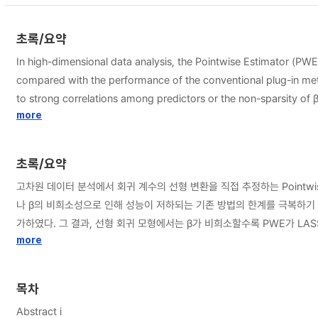
초록/요약
In high-dimensional data analysis, the Pointwise Estimator (PWE
compared with the performance of the conventional plug-in met
to strong correlations among predictors or the non-sparsity of 
simulations and real data analyses. The results show that in l
more
characteristics. These findings suggest that PWE can flexibly ad
utility of PWE in high-dimensional data analysis and highlights t
초록/요약
고차원 데이터 분석에서 회귀 계수의 선형 변환을 직접 추정하는 Pointwi
나 β의 비희소성으로 인해 성능이 저하되는 기존 방법의 한계를 극복하기 
가하였다. 그 결과, 선형 회귀 모형에서는 β가 비희소할수록 PWE가 LA
데이터 간 상관 구조에 따라 유연하게 대응할 수 있음을 시사한다. 본 연
more
목차
Abstract i