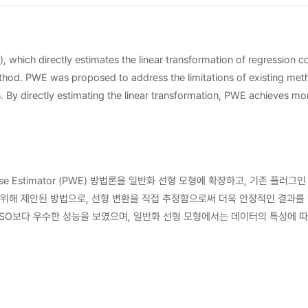
), which directly estimates the linear transformation of regression
hod. PWE was proposed to address the limitations of existing meth
β. By directly estimating the linear transformation, PWE achieves m
inear regression, PWE outperforms LASSO as β becomes less sparse, 
apt to the properties of the data, particularly the sparsity of β and
he need for further research on its application to various GLMs and 
se Estimator (PWE) 방법론을 일반화 선형 모형에 확장하고, 기존 플
위해 제안된 방법으로, 선형 변환을 직접 추정함으로써 더욱 안정적인 결과를 
SSO보다 우수한 성능을 보였으며, 일반화 선형 모형에서는 데이터의 특성에 따
구는 고차원 데이터 분석에서 PWE의 유용성을 보여주었으며, 향후 다양한 일반