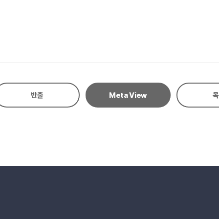
반출
Meta View
목