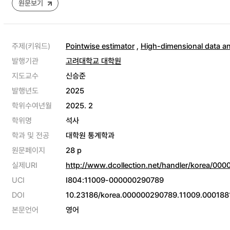
원문보기
주제(키워드)
Pointwise estimator
,
High-dimensional data an
발행기관
고려대학교 대학원
지도교수
신승준
발행년도
2025
학위수여년월
2025. 2
학위명
석사
학과 및 전공
대학원 통계학과
원문페이지
28 p
실제URI
http://www.dcollection.net/handler/korea/00
UCI
I804:11009-000000290789
DOI
10.23186/korea.000000290789.11009.000188
본문언어
영어