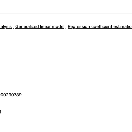
alysis
,
Generalized linear model
,
Regression coefficient estimati
0000290789
1