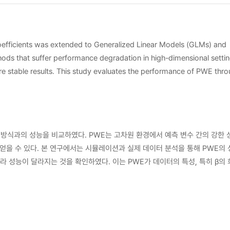
 coefficients was extended to Generalized Linear Models (GLMs) and
ods that suffer performance degradation in high-dimensional setti
ore stable results. This study evaluates the performance of PWE thr
while in GLMs, the performance varies depending on the data
 the correlation structure among predictors. This study demonstrates
real-world datasets.
러그인 방식과의 성능을 비교하였다. PWE는 고차원 환경에서 예측 변수 간의 강한
얻을 수 있다. 본 연구에서는 시뮬레이션과 실제 데이터 분석을 통해 PWE의 
라 성능이 달라지는 것을 확인하였다. 이는 PWE가 데이터의 특성, 특히 β의 
화 선형 모형 및 실제 데이터에 대한 추가적인 연구가 필요하다.