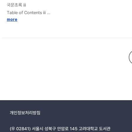
국문초록 iii
Table of Contents iii
more
List of Tables vi
List of Figures vii
1 Introduction 1
2 Existing Method 3
2.1 The Transformed Model 3
2.2 Construct of Γ 4
2.3 Pointwise Estimator 6
3 Extension to GLM 8
4 Numerical Studies 11
4.1 Simulation Study 11
4.2 Real Data Analysis 12
4.2.1 Linear Regression 13
4.2.2 Logistic Regression 14
개인정보처리방침
5 Discussion 15
Reference 17
(우 02841) 서울시 성북구 안암로 145 고려대학교 도서관