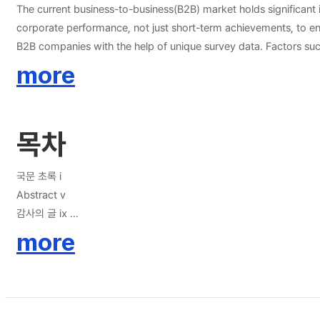
경영 전략을 수립할 필요성을 강조하며 ESG 경영은 CEO부터 직원에 이르기까지 모든 조직 구성원에 의해 실행되어야 함을 강조
The current business-to-business(B2B) market holds significant
영향을 미치는 것을 강조한다. 또한, 기업에서는 규제 정책을 반영하고 준수하는 프로세스 정립의 필
corporate performance, not just short-term achievements, to ens
서 다루지 않은 다양한 전략적 요인들을 분석하여 기업의 지속가능 기업성과
B2B companies with the help of unique survey data. Factors such as technological capability, the chief executive officer (CEO)’s risk-taking propensity, B2B seller skill, and key account management (KAM)
are analyzed to clarify their impact on sustainable financial an
more
recently emerged as a new paradigm in corporate value assessm
performance. Additionally, it explored the moderated mediation e
consideration as critical factors affecting sustainable business performance. The results show that the CEO’s risk-taking propensity and B2B seller skill significantly impact t
목차
performance, while technological capability and the CEO’s risk-t
sustainable financial and non-financial performance indicates t
a crucial role in sustainable corporate performance. The mediat
국문 초록 ⅰ
significantly. Likewise, all of the explanatory factors contrib
Abstract ⅴ
between technological capability, B2B seller skill, KAM, and E
감사의 글 ⅸ
between technological capability, CEO’s risk-taking propensity, B2B se
목차 xi
more
the importance of establishing an optimal ESG management str
표 목차 xv
to employees. Moreover, the study emphasizes that overly string
그림 목차 xviii
establishment of processes to comply with and adapt to regulatory policies, providing v
comprehensive samples and analyze additional strategic factors 
I. 서론 1