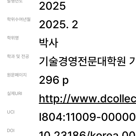
발행년도
2025
학위수여년월
2025. 2
학위명
박사
학과 및 전공
기술경영전문대학원 
원문페이지
296 p
실제URI
http://www.dcolle
UCI
I804:11009-0000
DOI
10.23186/korea.