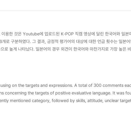
이용한 것은 Youtube에 업로드된 K-POP 직캠 영상에 달린 한국어와 일본
총 6개로 구분하였다. 그 결과, 긍정적 평가어의 대상에 대한 언급 횟수는 일본
 순으로 높게 나타났다. 일본어의 경우 외견이 한국어와 마찬가지로 가장 높은 
 빈도는 한·일 모두 가장 낮게 나타났다. 다음으로는 긍정적 평가어의
 1.273개로, 일본어에서 더 높은 비율을 차지하는 것으로 나타났다. 각 대상
 경우 ‘잘하다’가 가장 많이 사용되었고 일본어의 경우 암시적 표현이 가장 높
하였다. 소유물의 경우 한국어에서 가장 많이 나타난 표현은 암시적 표현이고,
cusing on the targets and expressions. A total of 300 comments eac
다. 소유물에서는 한국어의 경우 ‘감사하다’, ‘잘하다’, ‘장난아니다’, ‘최고
 concerning the targets of positive evaluative language. It was fo
통해 그동안 비교적 많이 연구되지 않았던 댓글에 있어서의 긍정적 평가어의 사
tly mentioned category, followed by skills, attitude, unclear target
ons, and others. Both languages showed appearance and skills as the
apanese, when excluding the 'others' category. Subsequently, the st
er rate of expressions per target, with 1.273 expressions per target
 Korean, ‘예쁘다' (pretty) and for Japanese, '可愛い' (cute) were the 