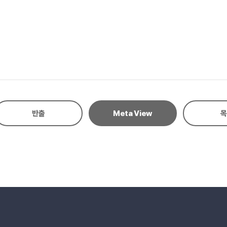
t frequently used in Korean, while implicit expressions ranked high
ld the highest frequency. For possessions, implicit expressions we
most commonly used in Korean, and '最高' (the best) in Japanese. In 
 appeared once, whereas in Japanese, '凄い' (amazing) had the highe
he usage patterns of positive evaluative language in comments, an ar
evaluative language in Korean and Japanese.
반출
Meta View
목