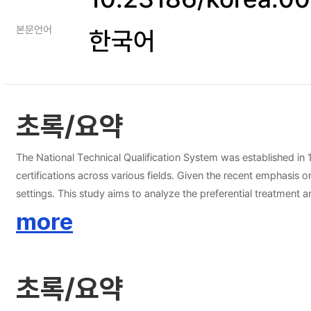
본문언어
한국어
초록/요약
The National Technical Qualification System was established in 19
certifications across various fields. Given the recent emphasis o
settings. This study aims to analyze the preferential treatment and content of preferential treatment for certifications from the perspective of examinees, using survey data from candidates registering for the
2022 national technical qualification exams on Q-Net (www.q-net.
more
status at workplace' and 'content of workplace preference.' Th
examinee basic statistics data. For the 'content of workplace pr
analysis involved conducting a significance test using the chi-
초록/요약
with the highest accuracy and F1 score and determine the most sig