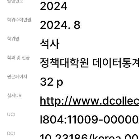
발행년도
2024
학위수여년월
2024. 8
학위명
석사
학과 및 전공
정책대학원 데이터통
원문페이지
32 p
실제URI
http://www.dcolle
UCI
I804:11009-0000
DOI
10.23186/korea.0