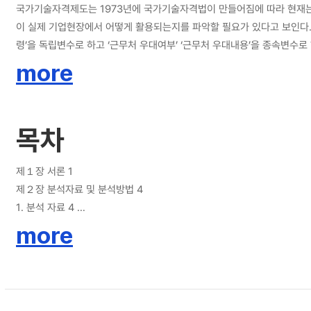
국가기술자격제도는 1973년에 국가기술자격법이 만들어짐에 따라 현재는 
이 실제 기업현장에서 어떻게 활용되는지를 파악할 필요가 있다고 보인다. 본
령’을 독립변수로 하고 ‘근무처 우대여부’ ‘근무처 우대내용’을 종속변수
여 ‘근무처 우대여부’에 답변한 1,345,548명의 답변을 대상으로 하였으
more
한 이후 로지스틱 회귀분석, 랜덤포레스트 모형, SVM 모형, Lightg
자 하였다.
목차
제１장 서론 1
제２장 분석자료 및 분석방법 4
1. 분석 자료 4
제３장 분석 수행 및 결과 5
more
1. 카이제곱검정 5
2. 데이터 분석 수행 결과 11
제４장 결론 19
참고 문헌 22