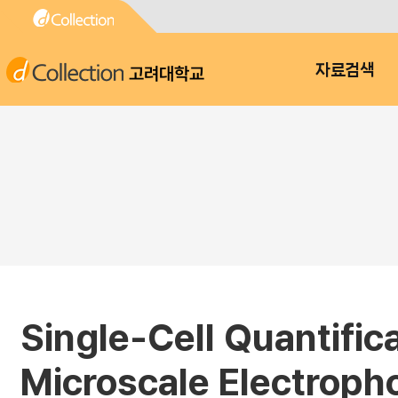
고려대학교
자료검색
Single-Cell Quantific
Microscale Electropho