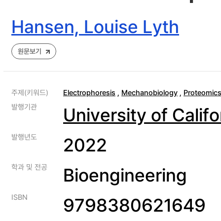
Hansen, Louise Lyth
원문보기
주제(키워드)
Electrophoresis
,
Mechanobiology
,
Proteomic
발행기관
University of Califo
발행년도
2022
학과 및 전공
Bioengineering
ISBN
9798380621649