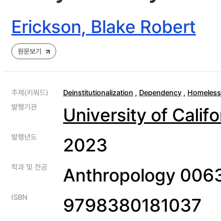
Erickson, Blake Robert
원문보기
주제(키워드)
Deinstitutionalization
,
Dependency
,
Homeless
발행기관
University of Calif
발행년도
2023
학과 및 전공
Anthropology 006
ISBN
9798380181037