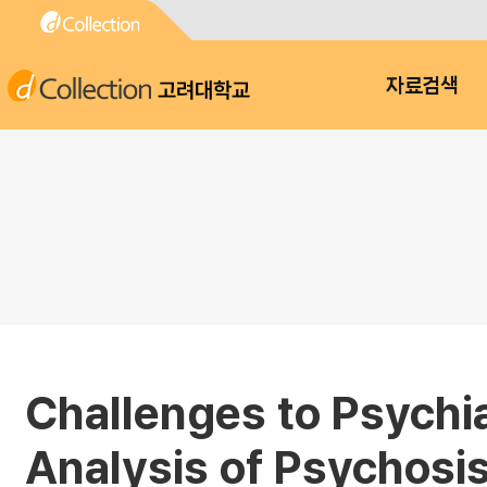
고려대학교
자료검색
Challenges to Psychia
Analysis of Psychosi