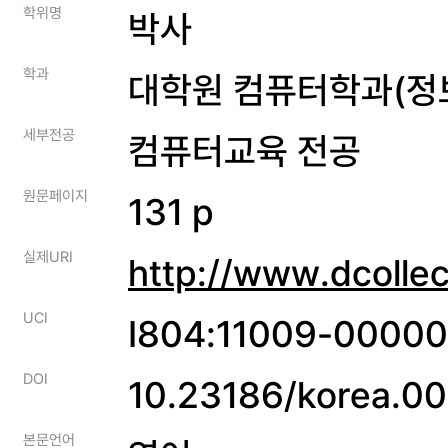
학위명
박사
학과
대학원 컴퓨터학과(정
세부전공
컴퓨터교육 전공
원문페이지
131 p
실제URI
http://www.dcolle
UCI
I804:11009-0000
DOI
10.23186/korea.
본문언어