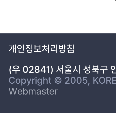
2.4 Research Questions 25
CHAPTER 3. DESIGN OF AI-ASSISTED PROGRAMMING LEAR
3.1 Design Principle and Development 26
3.2 Prompt Design and Validation 34
3.2.1 Prompt Design of the LPLE 34
3.2.2 Evaluation of the Prompt Design of the LPLE 36
CHAPTER 4. EXPERIMENT ON THE IMPACT ON STUDENTS'
개인정보처리방침
4.1 Method 45
4.1.1 Participants 45
4.1.2 Measures 46
(우 02841) 서울시 성북구
4.1.3 Experimental Procedure 48
4.1.4 Analysis 51
Copyright © 2005, KORE
4.2 Experimental Results 53
Webmaster
4.2.1 BPN Satisfaction 53
4.2.2 Impact on Motivation 54
4.2.3 Impact on Programming Ability 57
4.2.4 Students’ Learning Behavior 66