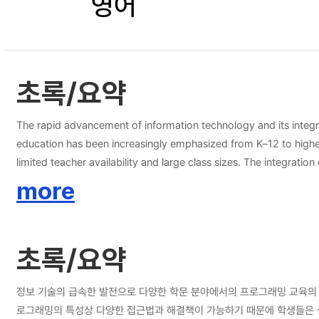
영어
초록/요약
The rapid advancement of information technology and its integr
education has been increasingly emphasized from K–12 to higher
limited teacher availability and large class sizes. The integra
there is a gap in understanding how to tailor these models to ad
more
an LLM-based programming learning environment (LPLE) with a fo
fine-tuned LLM from prompt engineering, offers personalized fee
LPLE. Subsequently, the LPLE was implemented with novice high
초록/요약
significantly supports students’ BPNs, enhancing autonomous mo
motivation compared to conventional learning environments. This
satisfaction.
정보 기술의 급속한 발전으로 다양한 학문 분야에서의 프로그래밍 교육의 
로그래밍의 특성상 다양한 접근법과 해결책이 가능하기 때문에 학생들은 실습 