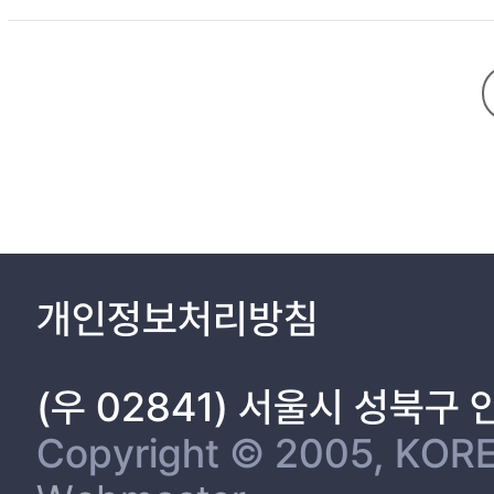
CHAPTER 1. INTRODUCTION 1
1.1 Research background 1
1.2 Problem statement 2
1.3 Research objective 2
1.4 Research flow 4
CHAPTER 2. Preliminary Study 5
2.1 Research trends on PCD-based building component detecti
2.1.1 Three-dimensional space measuring method using LiDAR 
2.1.2 Downsampling 7
2.1.3 Literature review 9
CHAPTER 3. Development of an algorithm based on the geometric
개인정보처리방침
3.1 Outline 14
3.2 Algorithm process 16
3.2.1 Data preprocessing 16
(우 02841) 서울시 성북구
3.2.2 Normal estimating with downsampling 17
3.2.3 Selecting bottom of pipe (BOP) PCD 20
Copyright © 2005, KORE
3.2.4 Calculating 3D coordinates of points on the pipe centerli
3.2.5 Clustering PCD with pipe centerline 29