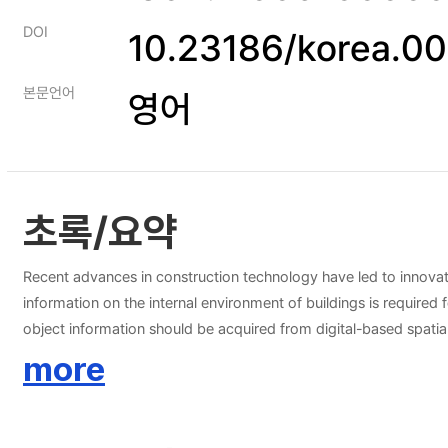
DOI
10.23186/korea.0
본문언어
영어
초록/요약
Recent advances in construction technology have led to innovati
information on the internal environment of buildings is require
object information should be acquired from digital-based spatial
workers can obtain details about the internal area of the build
more
particular, research on using a suitable mobile laser scanning
detection algorithms using terrestrial laser scanning (TLS)-ba
with a focus on PCD acquired via the MLS method. The framewor