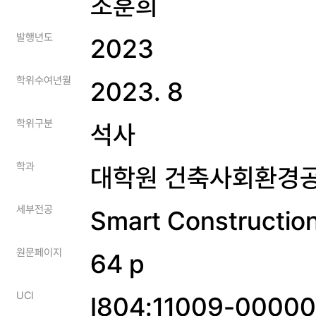
조훈희
발행년도
2023
학위수여년월
2023. 8
학위구분
석사
학과
대학원 건축사회환경
세부전공
Smart Construction
원문페이지
64 p
UCI
I804:11009-0000