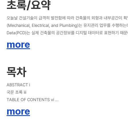
초록/요약
3D coordinates of points on the pipe centerline, and clusterin
the applicability test were divided into four cases with four z
observed in zone D, whereas the lowest value (94.28%) was obser
오늘날 건설기술이 급격히 발전함에 따라 건축물의 외형과 내부공간이 획
internal environment of the building. In addition, comparing the
(Mechanical, Electrical, and Plumbing)는 유지관리 업무
This study suggests an MEP detection algorithm that is optimi
Data(PCD)는 실제 건축물의 공간정보를 디지털 데이터로 표현하기 때
contribute to improving the efficiency of maintenance work.
데이터 기반 3차원 MEP 객체정보 추출에 관한 연구가 중요시되고 있다. 특
more
연구가 필요한 실정이다. 그러나 기존 연구들은 TLS기반 데이터를 바탕으
구에서는 이동식 레이저 스캐닝 방식(mobile laser scanning
신뢰도 높은 객체의 형상정보를 추출 및 분류하기 위해 순서에 따라 Data preproce
목차
PCD with pipe centerline로 구성된 알고리즘을 개발하였다. 
CloudCompare와 Open 3D, Rhinoceros 3D 프로그램을 
에서의 현장 적용성을 파악하기 위해 사례연구에 사용한 데이터는 4개의 구
ABSTRACT i
가장 높은 값과 가장 낮은 값이 나타났으며, A와 B구역의 F1 score
국문 초록 iii
score는 모두 94% 이상을 기록하여 개발된 알고리즘이 실제 건축물 
TABLE OF CONTENTS vi
MEP 식별 알고리즘을 제안하였다. 이를 통해 인력 중심인 기존 건축물 
LIST OF TABLES viiii
more
LIST OF FIGURES ix
NOMENCLATURE xi