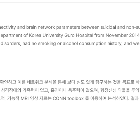
인하고 이를 네트워크 분석을 통해 보다 심도 있게 탐구하는 것을 목표로 하였
이 없으며, 향정신성 약물을 투약한 적이
 both adult and adolescent patients, increased suicidality might have developed early in life.
었다. 자살 시도를 보인 환자
 환자들의 특징들이 유사하다는 점을 미루어 보아 보다 높은 자살 시도의 가능