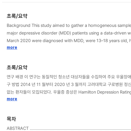
초록/요약
Background This study aimed to gather a homogeneous sample of adolescent patients to analyze the differences in functional 
major depressive disorder (MDD) patients using a data-driven whole-brain approach. Methods Patients recruited at the psychiatry department of Korea University Guro Ho
March 2020 were diagnosed with MDD, were 13–18 years old, had IQ scores >80, had no family history of psychotic or personality disorders, had no smoking or alcohol consumption histo
naïve to psychotropic medication. Depressive symptoms were assessed using the Hamilton Depression Rating Scale and the Children’s Depression Inventory. Structural and functional MRI scans were
more
conducted and analyzed using the CONN toolbox. Results Of 74 enrolled patients, 62 were analyzed. Regions of interest (ROIs) showing higher betweenness centrality in non-suicidal patients were the left
superior temporal gyrus and left supramarginal gyrus. ROIs showing higher betweenness centrality in suicidal patients were the right hippocampus, left intracalcarine cortex, right inferior temporal gyrus, and
초록/요약
the lateral visual network. Suicidal patients also showed different resting-state functional connectivity profiles from non-suicidal 
연구 배경 이 연구는 동질적인 청소년 대상자들을 수집하여 주요 우울장애(
while having a more negatively biased autobiographical memory. Social cognition and the ability to overcome egocentricity bias seem to weaken. Such features can disrupt cognitive recovery and resilience,
구 방법 2014 년 11 월부터 2020 년 3 월까지 고려대학교 구로병원 정신건강의학과에서 MDD
없는 환자들이 모집되었다. 우울증 증상은 Hamilton Depression Rating Scale 과 Children’s Depression Inventory 를 사용하여 평가하였다. 구조적, 기능적 MRI 영상 자료는 CONN toolbox 를 이용하여 분석하였다. 결과 등록된
환자 74 명 중 총 62 명이 최종적으로 분석되었다. 자살을 시도하지 않은 환자에서 더 높은 betweenness centra
more
에서 더 높은 betweenness centrality 를 보이는 관심 영역은 right hippocampus, left intracalcarine cortex, right inferior temporal g
않은 환자와는 다른 휴지기 기능적 연결성 프로파일을 보였다. 결론 자살 시도를 보이는 환자는 부정적으로 편향된 자서전적 기억을 보이며 미래의 위험에 대해 과도하게 생각하고 이를 과대평가할 수 있다. 사회적 인지 능력과 자기중심성
목차
편향을 극복하는 능력 역시 약화된 것으로 보인다. 이러한 특징들은 인지
ABSTRACT ........................................................................................
나이부터 지니는 특성일 가능성이 있다.