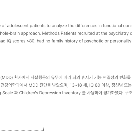
connectivity and brain network parameters between suicidal and non-suicidal
spital from November 2014 to
ry, and were drug-
patients. Conclusion Suicidal patients may overthink and overvalue future risks
MDD) 환자에서 자살행동의 유무에 따라 뇌의 휴지기 기능 연결성의 변화를 확
 진단을 받았으며, 13~18 세, IQ 80 이상, 정신병 또는 성격장애의 가족력이 없고, 흡연이나 음주력
leading to more suicidal behaviors. Considering that these feature differences are similar in
lity 를 보이는 관심 영역은 left superior temporal gyrus 와 left supramarginal gyrus 이
yrus, and the lateral visual network 였다. 자살 시도를 보인 환자는 또한 자살 시도를 하지
적 회복력과 탄력성을 저해하여 자살 행동으로 이어질 수 있다. 성인과 청소년
...................................i