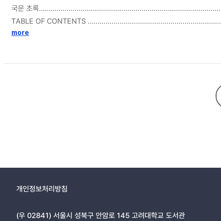
국문 초록..............................................................................................
TABLE OF CONTENTS .......................................................................
LIST OF TABLES ...............................................................................
more
LIST OF FIGURES...............................................................................
NOMENCLATURE...............................................................................
CHAPTER 1. INTRODUCTION..............................................................
CHAPTER 2. METHODS......................................................................
2.1 Participants and clinical measures................................................
2.2 Brain image acquisition ..............................................................
2.3 Brain image preprocessing and analyses......................................
2.4 Statistical analysis......................................................................
CHAPTER 3. RESULTS.......................................................................
3.1 Demographics and clinical characteristics....................................
3.2 Network analysis between patients and controls...........................
3.3 ROI-to-ROI analysis between suicidal and non-suicidal patients ...
개인정보처리방침
3.4 Relationship between clinical variables and rsFC .........................
CHAPTER 4. DISCUSSION .................................................................
(우 02841) 서울시 성북구 안암로 145 고려대학교 도서관