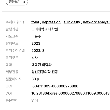
원문보기
주제(키워드)
fMRI
,
depression
,
suicidality
,
network analysi
발행기관
고려대학교 대학원
지도교수
이문수
발행년도
2023
학위수여년월
2023. 8
학위구분
박사
학과
대학원 의학과
세부전공
정신건강의학 전공
원문페이지
33 p
UCI
I804:11009-000000276880
DOI
10.23186/korea.000000276880.11009.000013
본문언어
영어