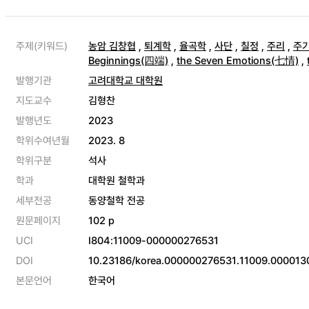
주제(키워드)
농암 김창협
,
퇴계학
,
율곡학
,
사단
,
칠정
,
주리
,
주
Beginnings(四端)
,
the Seven Emotions(七情)
,
발행기관
고려대학교 대학원
지도교수
김형찬
발행년도
2023
학위수여년월
2023. 8
학위구분
석사
학과
대학원 철학과
세부전공
동양철학 전공
원문페이지
102 p
UCI
I804:11009-000000276531
DOI
10.23186/korea.000000276531.11009.000013
본문언어
한국어