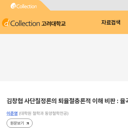
고려대학교
자료검색
김창협 사단칠정론의 퇴율절충론적 이해 비판 : 율
이준영
(대학원 철학과 동양철학전공)
원문보기