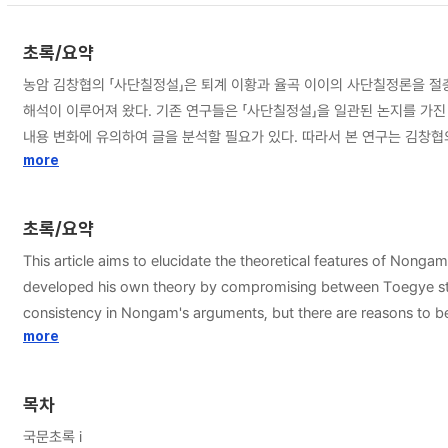
초록/요약
농암 김창협의 「사단칠정설」은 퇴계 이황과 율곡 이이의 사단칠정론을 절
해석이 이루어져 왔다. 기존 연구들은 「사단칠정설」을 일관된 논지를 가진
내용 변화에 유의하여 글을 분석할 필요가 있다. 따라서 본 연구는 김창협
지 주제들의 내용이 변화하는 양상을 분석하고 이에 따른 김창협 사단칠정
more
있는지에 따라서 사단과 칠정을 주리와 주기로 구분한 것이다. 이러한 관
사단칠정론의 구도 하에서 이황의 문제의식을 단순 해소하고 있다고 평가할 
초록/요약
생하는 선한 감정 일반과 관련해서 말했고, 사단과 칠정을 구분하는 기준
This article aims to elucidate the theoretical features of 
과는 거리가 있다. 김창협의 리기승부설은 즉각적으로 발생하는 감정이 선
developed his own theory by compromising between Toegye stu
및 기 중심적 관점을 강화하였다. 이것은 김창협이 자신의 이론을 율곡
consistency in Nongam's arguments, but there are reasons to be
보이려고 한 이론적 작업이며, 따라서 율곡학에 기반해 자신의 문제의식을
Yulgok studies rather than Toegye studies. To achieve this, th
more
내용의 변화가 있다. 처음에 김창협은 개념 취지에 근거해서 사단과 칠정 
Nongam asserts that there is a difference between them in ter
경위설을 제시하였으며, 이에 따라 칠포사를 긍정하게 되었다. 김창협은 
thesis within the framework of Yulgok's studies. Furthermore, 
창협의 주리, 주기 구분 논거가 글 전개 과정에 따라 차이가 있음을 논증
목차
article then argues that Nongam's theory of the Four Beginni
정설」 내부 논리에 기초해서 첫째, 리의 주재가 사단과 칠정을 구분하는
국문초록 ⅰ
之主宰] as a criterion for distinguishing between the Four and 