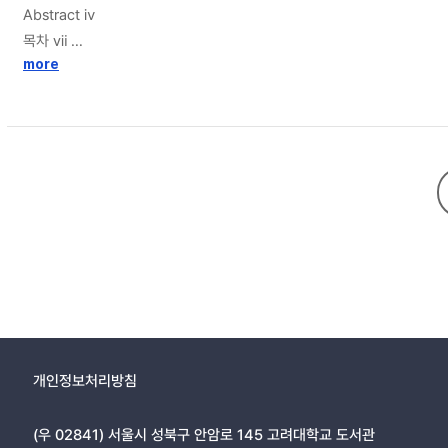
바뀌었으며, 그 배경에 율곡학에 근거한 경위설이 자리할 수 있음을 논증
Abstract ⅳ
moral goodness[善] and moral badness[惡], highlighting the signi
으로는 율곡학에 기초하여 자신의 문제의식을 발전시켜 나간 것임을 보였
목차 ⅶ
closely with Yulgok's conception of Confucian moral self-culti
표 목차 ⅷ
more
later changes his stance to affirm their inclusion. As Nongam 
Yulgok's Four-Seven theory, which emphasizes the unity betwe
I. 서론 1
methodology that traces the evolution of Nongam's arguments, thi
1. 연구 목적 1
Four Beginnings and the Seven Emotions, and secondly, the Theory
2. 선행연구 검토 3
suggests that Nongam asserts the absence of attribute differenc
3. 연구 방법 및 구성 7
inclusion of the Four within the Seven. Consequently, this artic
II. 김창협 사단칠정론의 문제의식 10
1. 이황과 이이 사단칠정론의 문제의식 10
2. 김창협의 문제의식과 「사단칠정설」의 서술 특징 20
III. 개념 취지에 근거한 주리(主理)와 주기(主氣) 구분 정당화 30
1. 수양론 측면에서의 차이 30
개인정보처리방침
2. 인식 정보 측면에서의 차이 36
(우 02841) 서울시 성북구 안암로 145 고려대학교 도서관