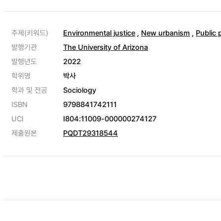
주제(키워드)
Environmental justice
,
New urbanism
,
Public 
발행기관
The University of Arizona
발행년도
2022
학위명
박사
학과 및 전공
Sociology
ISBN
9798841742111
UCI
I804:11009-000000274127
제출원본
PQDT29318544