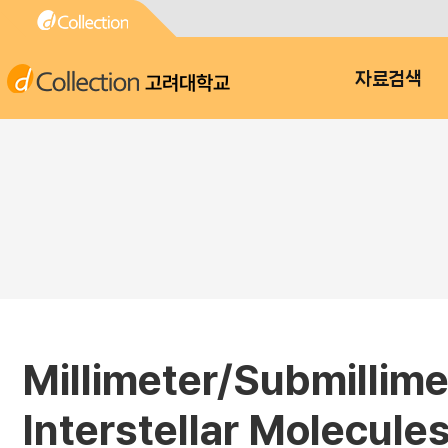
고려대학교
자료검색
Millimeter/Submillim
Interstellar Molecule