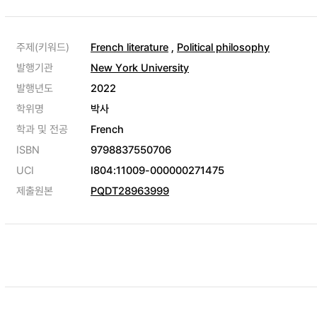
주제(키워드)
French literature
,
Political philosophy
발행기관
New York University
발행년도
2022
학위명
박사
학과 및 전공
French
ISBN
9798837550706
UCI
I804:11009-000000271475
제출원본
PQDT28963999