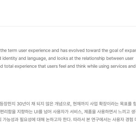
 the term user experience and has evolved toward the goal of expa
d identity and language, and looks at the relationship between user
 total experience that users feel and think while using services and
erefore, in this study, the concept of user experience was defined t
gn to confirm the development pattern and status. After analyzing 
brand image establishment, the area of user experience design cont
a, a practical user experience design element connected to brand i
사용하고 등장한지 30년이 채 되지 않은 개념으로, 현재까지 사업 확장이라는 목표를 
 2022 global brand ranking. In order to check whether the analysis 
편리함을 지향하는 UI를 넘어 사용자가 서비스, 제품을 사용하면서 느끼고 생
 of each business model were summarized.Through the case study, 
 한다. 따라서 본 연구에서는 사용자 경험 디자인에
 a basis for research related to the development of the next brand
 브랜드 이미지 정립에 영향을 미치는 사용자 경험의 요소와 연결 짓기 위해 
sed User Experience)으로 정의하였다. 이 영역에 대한 검증으로 사