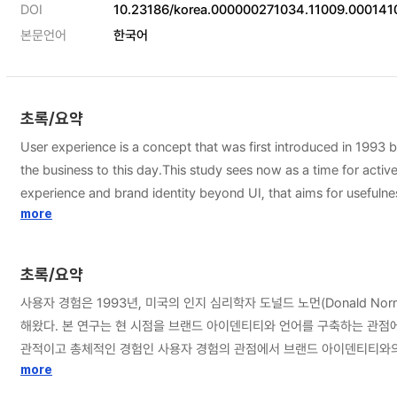
DOI
10.23186/korea.000000271034.11009.000141
본문언어
한국어
초록/요약
User experience is a concept that was first introduced in 199
the business to this day.This study sees now as a time for activ
experience and brand identity beyond UI, that aims for usefulnes
products. Accordingly, the possibility and necessity of user exp
more
theoretical review of user experience design, and the mileston
relationship and elements of brand experience and user experie
초록/요약
brand identity designed based on brand experience was defined 
사용자 경험은 1993년, 미국의 인지 심리학자 도널드 노먼(Donald Nor
was extracted through case analysis. The case analysis was cond
해왔다. 본 연구는 현 시점을 브랜드 아이덴티티와 언어를 구축하는 관점
meaningful, through comparison with the business model of ea
관적이고 총체적인 경험인 사용자 경험의 관점에서 브랜드 아이덴티티와의 관계를 바라본다.
design hierarchy including BUX is proposed based on previous st
대한 이론적 고찰을 통해 사용자 경험의 개념을 정의하고, 사용자 경험 
more
experience and user experience design by being used as a basis
험과 사용자 경험의 관계와 요소를 분석한 후, 브랜드 경험에 기반을 두어 설계