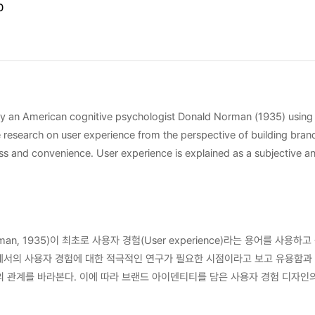
0
3 by an American cognitive psychologist Donald Norman (1935) using
e research on user experience from the perspective of building bran
s and convenience. User experience is explained as a subjective and
erience design containing brand identity will be mainly discussed.Th
es were summarized by examining the history of user experience desi
nce to connect with the elements of user experience that influence 
as BUX (Brand based User Experience). As a verification of this are
man, 1935)이 최초로 사용자 경험(User experience)라는 용어를 
ucted through a test of application use of top brands based on the
에서의 사용자 경험에 대한 적극적인 연구가 필요한 시점이라고 보고 유용함과 
ch brand, the BUX elements with the same purpose of the contents
 이에 따라 브랜드 아이덴티티를 담은 사용자 경험 디자인의 가능성과 필요성에 대해 논하고자
udies and theoretical grounds.This study is expected to be used as
디자인의 역사를 살펴 마일스톤을 정리해 발전 양상과 현황을 확인했다. 사용자의
 for future UX and BX research.
되는 브랜드 아이덴티티를 담은 사용자 경험 디자인의 영역을 BUX(Brand ba