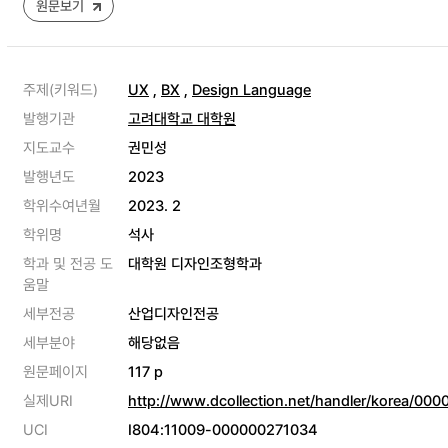
원문보기
주제(키워드)
UX
,
BX
,
Design Language
발행기관
고려대학교 대학원
지도교수
권민성
발행년도
2023
학위수여년월
2023. 2
학위명
석사
학과 및 전공 도
대학원 디자인조형학과
움말
세부전공
산업디자인전공
세부분야
해당없음
원문페이지
117 p
실제URI
http://www.dcollection.net/handler/korea/00
UCI
I804:11009-000000271034