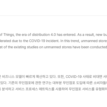
of Things, the era of distribution 4.0 has entered. As a result, new b
celerated due to the COVID-19 incident. In this trend, unmanned store
ost of the existing studies on unmanned stores have been conducte
vice standardization. This study collected various
tatus of unmanned stores in order to provide utilization efficiency
erived by applying the service process matrix to the unmanned stor
비즈니스 모델이 빠르게 확산하고 있다. 또한, COVID-19 사태로 비대면 
tuation where it is necessary to think about the company's strategy
있다. 기존의 무인점포에 관한 연구는 대부분 무인점포 도입에 따른 소비자들
yzing the unmanned store service process. As the service blueprint
ned store services and standardizing processes. This study had
dd and analyze cases of applying various retail techniques and analyz
 유형을 도출하고 무인점포 유형을 기반으로 각 유형별 무인점포 서비스 청사