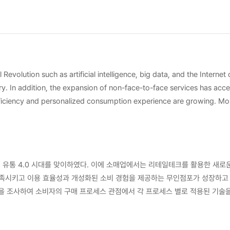
evolution such as artificial intelligence, big data, and the Internet 
stry. In addition, the expansion of non-face-to-face services has ac
efficiency and personalized consumption experience are growing. M
 of the
service blueprint, and provides the basis for future research direction and ser
ording to the consumer's purchase process to identify the recent s
cs of unmanned stores. Next, four types of unmanned stores were d
유통 4.0 시대를 맞이하였다. 이에 소매업에서는 리테일테크를 활용한 새로운 
ach type was proposed based on the type of unmanned store. In a si
족시키고 이용 효율성과 개성화된 소비 경험을 제공하는 무인점포가 성장하고 
erienced by customers, the service blueprint was presented by anal
dy, it is expected that it can be used as basic data for improving unman
수집하고 소비자의 구매 프로세스에 따라
res among newly introduced retail-tech. In future studies, we will a
무인점포 서비스 사례를 서비스 프로세스 매트릭스를 적용하여 4가지 무인점포