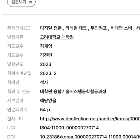
원문보기
주제(키워드)
디지털 전환
,
리테일 테크
,
무인점포
,
비대면 소비
,
서
발행기관
고려대학교 대학원
지도교수
김재영
지도교수
김진민
발행년도
2023
학위수여년월
2023. 2
학위명
석사
학과 및 전공
대학원 융합기술시스템공학협동과정
세부분야
해당없음
원문페이지
54 p
실제URI
http://www.dcollection.net/handler/korea/00
UCI
I804:11009-000000270714
DOI
10.23186/korea.000000270714.11009.000140