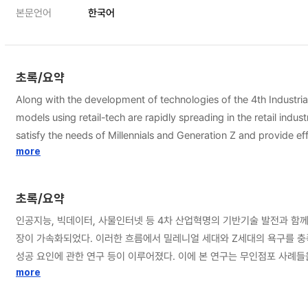
본문언어
한국어
초록/요약
Along with the development of technologies of the 4th Industrial R
models using retail-tech are rapidly spreading in the retail indu
satisfy the needs of Millennials and Generation Z and provide 
consumers' perceptions and success factors of unmanned stores. Therefore, this study examines unmanned store cases, analyzes the technology applied to each process from the perspective
more
consumer's purchase process, uses the service process matrix to present a 
unmanned store cases and investigated the technologies used acc
초록/요약
individualized consumption experience, which are characteristi
인공지능, 빅데이터, 사물인터넷 등 4차 산업혁명의 기반기술 발전과 함께 
service case, and a blueprint for unmanned store services for e
장이 가속화되었다. 이러한 흐름에서 밀레니얼 세대와 Z세대의 욕구를 충
reduce corporate costs and improve the quality of services exp
성공 요인에 관한 연구 등이 이루어졌다. 이에 본 연구는 무인점포 사례들을 조사하여 소비자의 구매 프로세스 관점에서 각 프로세스 별로 적용된 기술을 분석하고 서비스 프로세스 매트릭스를 사용하여 무인점포 서비스를 유형화하여 서비
according to the type of unmanned store is provided through this stu
스 청사진을 제시하여 향후 연구 방향 및 서비스 표준화의 기반자료를 제공하고자 한다. 본 연구는 무인점포의 특징인 이용 효율성과 개성화된 소비 경험을 제공하기 위해서 다양한 무인점포 사례를 
more
limitations in collecting data for case analysis of unmanned sto
사용된 기술들을 조사하여 최근 무인점포 현황을 파악하였다. 다음으로 
applied technologies including distribution outside of stores.