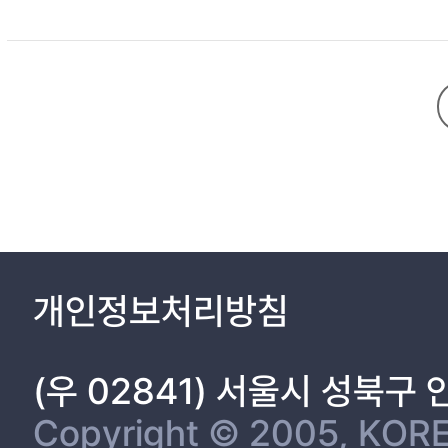
2.2.1 무인점포 개요 6
2.2.2 무인점포 적용기술 7
2.2.3 무인점포 선행연구 8
2.3 구매 프로세스 11
2.4 서비스 매트릭스 12
2.5 서비스 청사진 13
3. 연구 방법 16
3.1 사례조사 방법론 16
4. 무인점포 사례 19
4.1 세븐일레븐 시그니처(7 Eleven Signature) 19
4.2 이마트24 Just Pick & Go(emart24 Just Pick & Go) 21
4.3 CU BuySelf 22
개인정보처리방침
4.4 GS 25 22
4.5 아마존 고(Amazon Go) 23
4.6 징둥 X mart 24
(우 02841) 서울시 성북구
4.7 쑤닝 Biu 24
4.8 빙고박스(BingoBox) 25
Copyright © 2005, KORE
4.9 타오카페(淘) 26