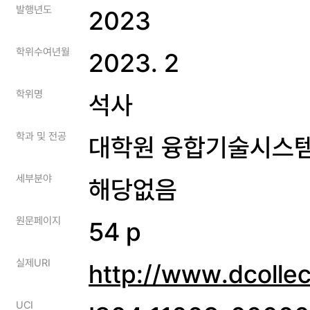
발행년도
2023
학위수여년월
2023. 2
학위명
석사
학과 및 전공
대학원 융합기술시스
세부분야
해당없음
원문페이지
54 p
실제URI
http://www.dcolle
UCI