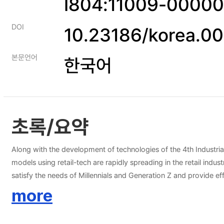
I804:11009-0000
DOI
10.23186/korea.0
본문언어
한국어
초록/요약
Along with the development of technologies of the 4th Industrial R
models using retail-tech are rapidly spreading in the retail indu
satisfy the needs of Millennials and Generation Z and provide 
consumers' perceptions and success factors of unmanned stores. Therefore, this study examines unmanned store cases, analyzes the technology applied to each process from the perspective
more
consumer's purchase process, uses the service process matrix to present a 
unmanned store cases and investigated the technologies used acc