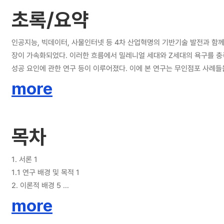
individualized consumption experience, which are characteristi
초록/요약
service case, and a blueprint for unmanned store services for e
reduce corporate costs and improve the quality of services exp
according to the type of unmanned store is provided through this stu
인공지능, 빅데이터, 사물인터넷 등 4차 산업혁명의 기반기술 발전과 함께 
limitations in collecting data for case analysis of unmanned sto
장이 가속화되었다. 이러한 흐름에서 밀레니얼 세대와 Z세대의 욕구를 충
applied technologies including distribution outside of stores.
성공 요인에 관한 연구 등이 이루어졌다. 이에 본 연구는 무인점포 사례들을 조사하여 소비자의 구매 프로세스 관점에서 각 프로세스 별로 적용된 기술을 분석하고 서비스 프로세스 매트릭스를 사용하여 무인점포 서비스를 유형화하여 서비
스 청사진을 제시하여 향후 연구 방향 및 서비스 표준화의 기반자료를 제공하고자 한다. 본 연구는 무인점포의 특징인 이용 효율성과 개성화된 소비 경험을 제공하기 위해서 다양한 무인점포 사례를 
more
사용된 기술들을 조사하여 최근 무인점포 현황을 파악하였다. 다음으로 
하였다. 기업의 비용을 줄이고 고객이 경험하는 서비스 품질을 향상시키기
청사진을 제공함에 따라, 무인점포 서비스의 개선과 프로세스 표준화에 기초자료로 사용될 수 있을 것으로 기대된다. 본 연구는 새롭게 도입되고 있는
목차
에서는 다양한 리테일테크를 적용한 사례를 추가하여 분석하고 매장 외의
1. 서론 1
1.1 연구 배경 및 목적 1
2. 이론적 배경 5
2.1 리테일 테크 5
more
2.2 무인점포 6