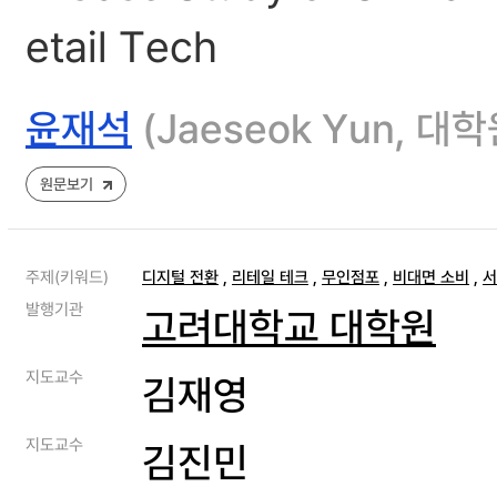
etail Tech
윤재석
(Jaeseok Yun
원문보기
주제(키워드)
디지털 전환
,
리테일 테크
,
무인점포
,
비대면 소비
,
서
발행기관
고려대학교 대학원
지도교수
김재영
지도교수
김진민