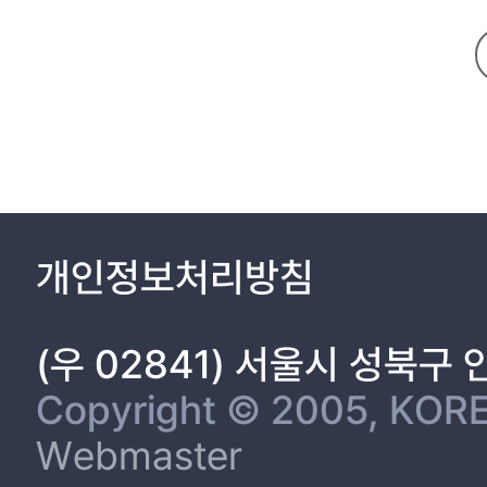
storage. All of the building sites identified in kilns are named b
1) 고창지역 요업의 부안으로 이동 16
Yucheon-ri District 3, Buan, are in the form of buildings that w
2) 부안 유천리 요업의 개시시기와 이동과정 29
partitioned by using embankments. When examining the space str
Ⅲ. 부안 유천리 청자가마 구조의 특징과 변화 46
reason why various inscribed pattern techniques were able to pr
1. 토축요 회구부 내 석재 감실의 설치 46
production, a specialized celadon production process was carried 
2. 수직형 불턱의 등장과 기능 52
found. This is interpreted as a measure to manufacture a large n
3. 경사도에 따른 안정적인 불길의 통제 57
thesis is the study on characteristics and functions of the buil
4. 초벌칸의 조성을 통한 초벌구이의 제작 58
kiln in Yucheon-ri, Buan was not noticed. Among the building and
Ⅳ. 부안 유천리 3구역 건물지의 성격과 공간구조 65
were reviewed. It seems that Buan's celadon ceramics technology
1. 부안 유천리 3구역 요장의 건물지와 공방지 현황 65
개인정보처리방침
sites. Changes in the kilns, buildings and workshop sites are con
2. 부안 유천리 3구역 요장의 건물지와 공방지 성격 73
3. 정형화된 경()자형 공간의 구조적 특징 84
1) 축대를 이용한 공간분리 87
(우 02841) 서울시 성북구
2) 요장 내 기와건물지의 조성과 생산품의 선별과정 87
3) 일자형 공방구조와 차별화된 효율성 89
Copyright © 2005, KORE
4. 건물지 하단의 자편퇴적층과 폐기물의 처리방식 92
Webmaster
Ⅴ. 부안 유천리 청자요장의 특수성 97
Ⅵ. 맺음말 101