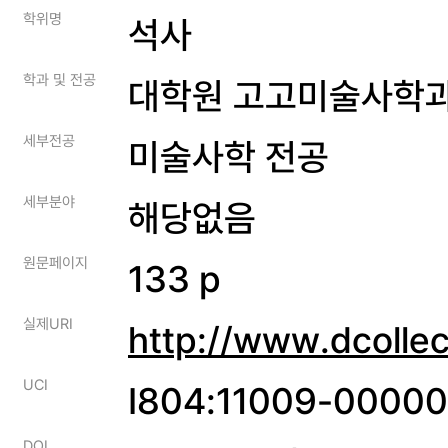
학위명
석사
학과 및 전공
대학원 고고미술사학
세부전공
미술사학 전공
세부분야
해당없음
원문페이지
133 p
실제URI
http://www.dcolle
UCI
I804:11009-0000
DOI