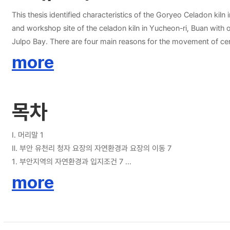
유천리에서 더욱 낮은 자연경사도를 얻을 수 있었으며 점차 도공이 불길을
된 것으로 생각된다. 경제적인 측면에서 볼 때, 초벌구이는 경제적이지 
This thesis identified characteristics of the Goryeo Celadon kil
노력을 해석된다. 부안 유천리 3구역 요장에서 확인된 건물지와 공방지들은 청자를 제작하는 과정부터 선별, 보관하는 단계까지 청자를 제작하기 위한 모든 공정들이 건물지와 공방지의 성격에 반영되어 있는 것을 확인하였다. 요장에서 확
and workshop site of the celadon kiln in Yucheon-ri, Buan with o
인된 건물지들은 모두 건물지라고 명명하였지만 담당하고 있는 기능과 성격
Julpo Bay. There are four main reasons for the movement of ce
간을 분리하고 구획을 나눈 것으로 보여 높은 위계를 가진 건물이였을 것
In addition, considering the background of the era in which the
more
적인 양질의 청자를 생산할 수 있게 된 이유가 가마와 건물지, 공방지 
Gochang area moved and operated the celadon system in the Buan 
구가 아닌 자편들만 인위적으로 파쇄한 자편퇴적층이 발견되었다. 이는 곧
inclination of the firing chamber with those of the celadon
고에서는 부안 유천리 청자가마에서 보이는 구조적 특징과 유구의 중요성을
nok celadon(綠靑磁) were excavated from Jinseo-ri No. 7, and it
목차
역 일대에서 확인된 건물지들을 중심으로 고찰하였다. 가마의 구조와 건
to develop celadon ceramic technology through changes in the ki
바탕이 되었기에 강진과 함께 최고급의 상감청자를 생산할 수 있었던 요장
ashes produced in the combustion chamber in order to manufacture
opened from the fourth quarter of the 12th century to the 13th cent
Ⅰ. 머리말 1
late 12th century, it was interpreted as the inclined and vertical
Ⅱ. 부안 유천리 청자 요장의 자연환경과 요장의 이동 7
expanded from Jinseo-ri to Yucheon-ri, the natural environment 
1. 부안지역의 자연환경과 입지조건 7
kilns was located in the innermost part of the bay and is distri
1) 줄포만 일대 이차점토의 확보 8
more
and the potter could gradually control the flames stably. The n
2) 가마운영에 필요한 연료의 수급 9
thought that a large-scale kiln was gradually built inside the b
3) 줄포만을 통한 원료의 확보와 생산품의 운송 12
actively introducing bisquit firing and it’s space. It is considere
4) 서해안의 자연지형과 기후환경 14
3 of Yucheon-ri, Buan confirmed that all processes for making c
2. 부안지역으로 요장의 이동과 성립 16