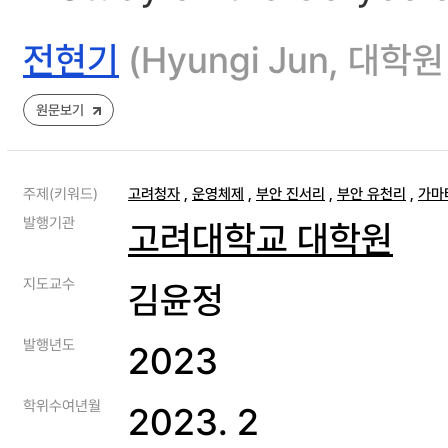
전현기
(Hyungi Jun, 
원문보기
주제(키워드)
고려청자
,
운영체제
,
부안 진서리
,
부안 유천리
,
가마
발행기관
고려대학교 대학원
지도교수
김윤정
발행년도
2023
학위수여년월
2023. 2