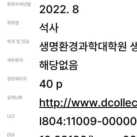
학위수여년월
2022. 8
학위명
석사
학과 및 전공
생명환경과학대학원 
세부분야
해당없음
원문페이지
40 p
실제URI
http://www.dcolle
UCI
I804:11009-0000
DOI