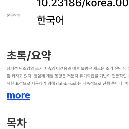
10.23186/korea.0
본문언어
한국어
초록/요약
상피성 난소암의 조기 예측의 어려움과 예후 불량은 새로운 조기 진단 및 치료 기술 개발의 중요성을 더욱 부각시키고 있다. 따라서 난소암의 예
점 커지고 있다. 항암제 개발 동향은 저분자 유기화합물 기반의 전통적인 신약 개발에서 표적 지향적 바이오분자를 활용한 신개념의 치료제 개발로 그 패러다임이 전환되고 있다. miRNA의 경우 다양한 암조직에서 변화된 miRNA를 진단을
위한 표적으로 사용하기 의해 database화는 지속적으로 진행 중이다. 이를 기반으로 창의성 있는 연구를 통해 miRNA를 이용한 항암제 개발은 중요한 신약개발의 수단이 될 가능성이 충분히 있을 것으로 생각된다. 본 연구에서는
hypoxia에 의해 유도되는 miRNA-125를 이용하여 상피성 난소암의 악성화에 
more
리 후 transfection이 되었는지를 확인함으로써 microRNA가 유전자 발현을 조정하고 형질전환에 중요한 역할을 할 수 있음을 알 수 있었다. Western blot 실험을 통해 전사인자 HIF-1는 hypoxia 환경에 더 반응하고 이에 대응하는
miRNA-125a와 miRNA-125b의 전사를 유도하여 난소암에서 hypoxia에서 조절되는 유전자가 miRNA-125임을 시사 하였으며, miRNA-125가 단백 4EBP1에 대한 하나의 표적일 가능성을 확
양상을 통해 상피성 난소암의 암화과정에 miRNA-125가 중요한 역할을 한다는 것을 알 수 있었다. miRNA-125a 또는 miRNA-125b 표적 단백들의 발현 양상이 normo
목차
down-regulation 되는 양상을 보임으로써 miRNA가 신생혈관 생성에 관여하
miRNA-125는 상피성 난소암에서 하향 조절되는 종양 억제 miRNA라 할