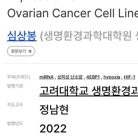
Ovarian Cancer Cell Lin
심상봉
(생명환경과학대학원 
원문보기
주제(키워드)
miRNA
,
상피성 난소암
,
4EBP1
,
hypoxia
,
HIF-1
발행기관
고려대학교 생명환경
지도교수
정남현
발행년도
2022