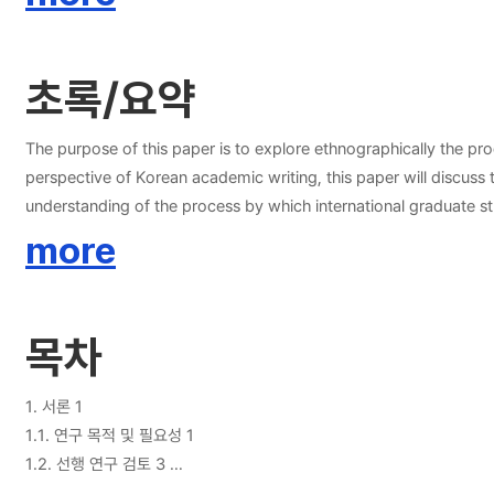
필자가 글쓰기 맥락에 대한 총체적인 판단을 바탕으로 외부 세계와의 끊임
총체적인 이해에 도움이 되는 문화기술적 연구방법을 활용하였다. 세 명의 
담화적 정체성, 저자적 정체성 세 가지 측면으로 나누어 살펴보았다. 심층
초록/요약
정체성에 관한 언어적비언어적 구현 방식을 주목하여 글쓰기 맥락의 주요 요
트들 중 한 편씩을 중심 텍스트로 선정하고, 이를 위주로 텍스트 분석을
를 확인하였다. 이외에 세 명의 참여자들이 각자 소속되어 있는 한국어 학
The purpose of this paper is to explore ethnographically the pro
결과, 참여자 세 명은 한국어 학술적 담화공동체에서 리터러시 실천을 수
perspective of Korean academic writing, this paper will discuss 
동시에 스스로 선호하는 구현 방식을 선택함으로써 담화적 정체성과 저자
understanding of the process by which international graduate st
성되었다. 이와 같은 협상에는 사회화와 내재화 두 가지 과정이 수반된다
this process for Korean language education. Having reviewed prev
more
시 내재화하고 스스로 기대한 모습이 되도록 노력하는 과정이다. 외국인 
the writer identity as a dynamic process in which the writer and
출하는 것부터 나만의 내용을 쓰고 싶다는 것으로 변화되고 있다. 따라서
focuses on three aspects of writer identity: the autobiographical 
은 불완전한 한국어 능력을 가지고 있는 존재가 아니라 L2 필자로서의 장
identity in Korean academic writing, this study reconceptualized t
목차
내부와 외부를 연결하여 외국인 대학원생의 필자 정체성 구성 양상을 총체
world and the textual realization of such a process based on t
이해하지 못한 한계가 있다.
the construction of writer identity by connecting the inside an
October 2021, their autobiographical, discoursal, and authorial i
1. 서론 1
Korean academic writing, and the expectations of a good writer. 
1.1. 연구 목적 및 필요성 1
identity and authorial identity was established in relation to the
1.2. 선행 연구 검토 3
from each participant was selected as the central text on which t
1.3. 연구 범위 및 방법 9