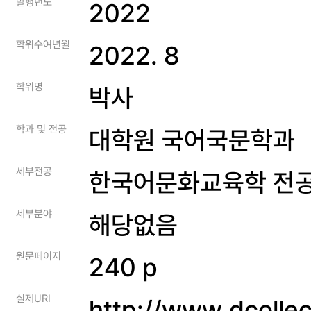
발행년도
2022
학위수여년월
2022. 8
학위명
박사
학과 및 전공
대학원 국어국문학과
세부전공
한국어문화교육학 전
세부분야
해당없음
원문페이지
240 p
실제URI
http://www.dcolle