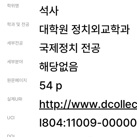
학위명
석사
학과 및 전공
대학원 정치외교학과
세부전공
국제정치 전공
세부분야
해당없음
원문페이지
54 p
실제URI
http://www.dcolle
UCI
I804:11009-0000
DOI