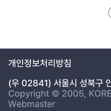
(3) 패권국으로부터의 압력 10
(4) 정치 체제의 차이 11
제 2절. 기존 연구 한계 13
제 3장. 가설 17
제 1절. 소비자-생산자 집단 간의 갈등과 정부의 결정 17
제 2절. 지식재산권 보호에 관한 두 가지 논리의 충돌 19
제 3절. 정치 체제: 권위주의 정권 지도자의 권력과 특성 21
제 4절. 지식재산권 24
개인정보처리방침
(1) 권위주의와 지식재산권 24
(2) 로열티 소득세(royalty income tax) 27
제 4장. 경험적 연구 31
(우 02841) 서울시 성북구
제 1절. 연구 대상 및 분석 데이터 31
(1) 종속 변수 31
Copyright © 2005, KORE
(2) 독립 변수 31
Webmaster
(3) 통제 변수 33
제 2절. 분석 결과 36