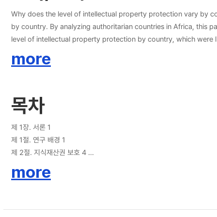
Why does the level of intellectual property protection vary by co
by country. By analyzing authoritarian countries in Africa, thi
level of intellectual property protection by country, which wer
control ability of the African authoritarian regime leader, the high
more
monopolize government spending and decision-making authority o
resistance, due to the very high patent application rate of forei
to facilitate the entry of foreign companies and revitalize trade
목차
제 1장. 서론 1
제 1절. 연구 배경 1
제 2절. 지식재산권 보호 4
more
제 2장. 이론적 논의 6
제 1절. 기존 연구 검토 6
(1) 소득 수준의 차이 6
(2) TRIPS 협정 체결 여부 8