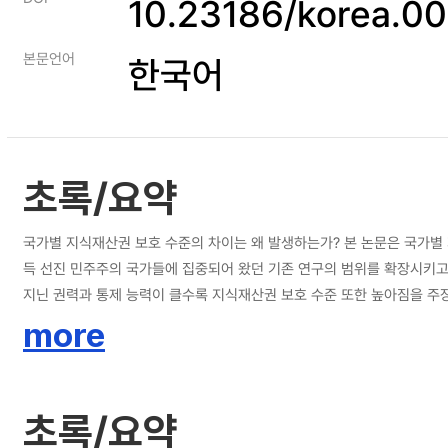
10.23186/korea.0
본문언어
한국어
초록/요약
국가별 지식재산권 보호 수준의 차이는 왜 발생하는가? 본 논문은 국가별
득 선진 민주주의 국가들에 집중되어 왔던 기존 연구의 범위를 확장시키고
지닌 권력과 통제 능력이 클수록 지식재산권 보호 수준 또한 높아짐을 주장
내 정치적 저항 없이 로열티 소득세(royalty income tax) 창출이
more
로 국외 기업의 진출을 촉진하고 국가 간 교역을 활성화시켜 장기적으로 
초록/요약