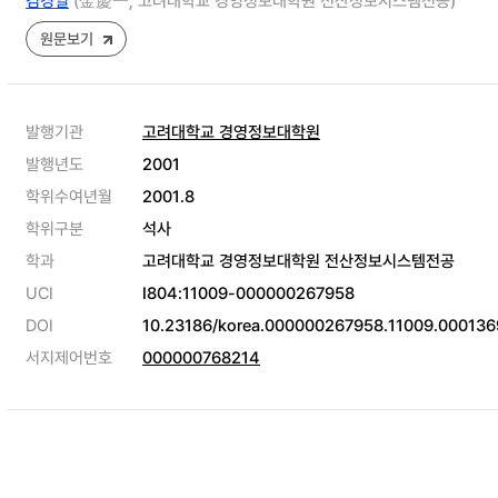
김경일
(金慶一, 고려대학교 경영정보대학원 전산정보시스템전공)
원문보기
발행기관
고려대학교 경영정보대학원
발행년도
2001
학위수여년월
2001.8
학위구분
석사
학과
고려대학교 경영정보대학원 전산정보시스템전공
UCI
I804:11009-000000267958
DOI
10.23186/korea.000000267958.11009.000136
서지제어번호
000000768214