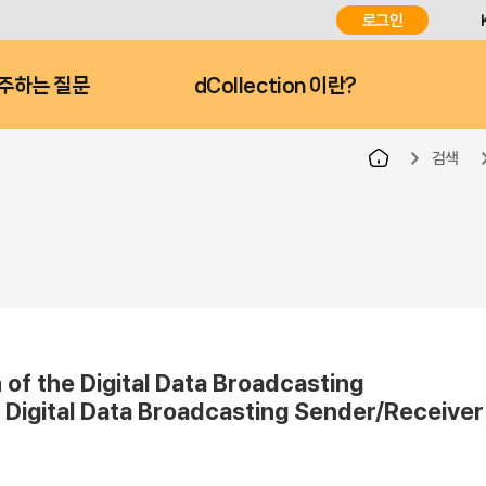
로그인
주하는 질문
dCollection 이란?
검색
he Digital Data Broadcasting
 Digital Data Broadcasting Sender/Receiver