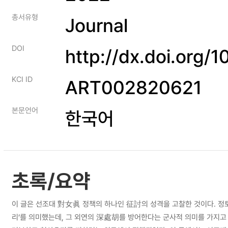
총서유형
Journal
DOI
http://dx.doi.org/
KCI ID
ART002820621
본문언어
한국어
초록/요약
이 글은 선조대 對女眞 정책의 하나인 征討의 성격을 고찰한 것이다. 정
리’를 의미했는데, 그 외연의 深處胡를 방어한다는 군사적 의미를 가지고 