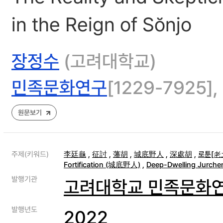
in the Reign of Sŏnjo
장정수
(고려대학교)
민족문화연구
[1229-7925], 
원문보기
주제(키워드)
李廷龜
,
征討
,
藩胡
,
城底野人
,
深處胡
,
로툰[老
Fortification (城底野人)
,
Deep-Dwelling Jurch
발행기관
고려대학교 민족문화
발행년도
2022