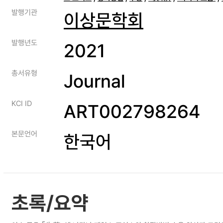
발행기관
이상문학회
발행년도
2021
총서유형
Journal
KCI ID
ART002798264
본문언어
한국어
초록/요약