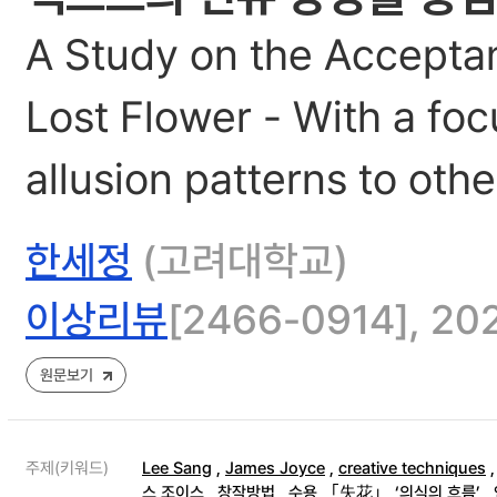
A Study on the Accepta
Lost Flower - With a fo
allusion patterns to othe
한세정
(고려대학교)
이상리뷰
[2466-0914], 2021
원문보기
주제(키워드)
Lee Sang
,
James Joyce
,
creative techniques
스 조이스
,
창작방법
,
수용
,
｢失花｣
,
‘의식의 흐름’
,