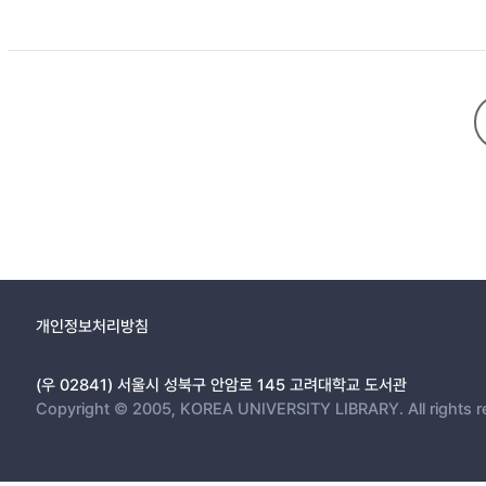
은 처음 저술한 이후 계속해서 검토수정되었는데, 그것은 1834년 합편
전하는필사본에는 반영되지 않은 점이 그 사실을 말해 준다. 이에 비해 합
라 장정에서도 이루어졌다. 구본 『상서고훈』의표지에 있는 ‘舊本’이라는 
가능성도 있다. 또『상서지원록』 표지에는 정약용이 1821년 5월에 완성
학교 규장각과 일본 쓰쿠바대학에 각각 소장되어 있다. 두 이본은 가장본과
이루어졌음을 말해 주며, 동시에 이 이본들이 1810년에 저술한 책의 원형
른 필사본이 전하지 않고 1936년 신조선사에서간행한 『여유당전서』에 실
서 일부 교감하였으나대부분 그대로 계승되었는데, 가장본을 통해 그것을 
개인정보처리방침
(우 02841) 서울시 성북구 안암로 145 고려대학교 도서관
Copyright © 2005, KOREA UNIVERSITY LIBRARY. All rights r