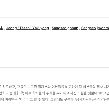
本
,
Jeong “Tasan” Yak-yong
,
Sangseo gohun
,
Sangseo jiwonr
 검토하고, 그동안 보고된 활자본과 이본들을 비교하여 각 이본들의 필사 시기
 합치고 송대宋 代 이후 학자들의 주석을 추가하고 자신의 설을 덧붙여 1834
에게 버림받은 책”이라고 할 수 있다. 그럼에도 구본과 『상서지원록』은 정약
 있는 결질缺帙이지만 정약용이 마지막으로 수정, 정리한 정고본定稿本으로서, 