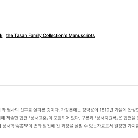
ok
,
the Tasan Family Collection’s Manuscripts
와 필사의 선후를 살펴본 것이다. 가장본에는 정약용이 1810년 가을에 완성
년에 저술한 합편 『상서고훈』이 포함되어 있다. 구본과 『상서지원록』은 합편을
용의 상서학尙書學이 변화 발전해 간 과정을 살필 수 있는자료로서 일정한 가치
그동안 발견된 이본들과 다른 모습을 보여주고 있다. 구본 『상서고훈』과 『상