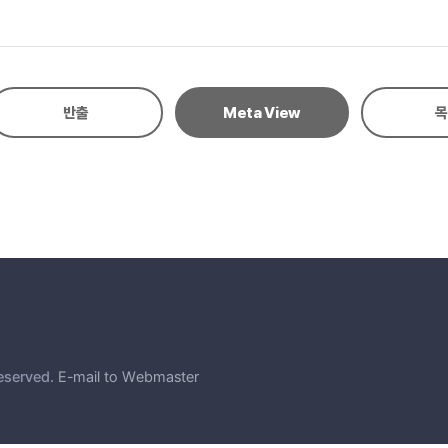
을 저술하기 직전까지 계속되었을가능성이 있다. 현전하는 이 책들의 필사본은 최
편『상서고훈』에는 가장본의 수정 지시가 충실하게 반영된 점으로 보아 가장본은
글자는 새로운 본, 즉 합편 작성 이후에 장정을 새롭게 했거나 글자를 추가한 
한 정자 이름을 붙인 ‘채화정집菜花亭集’이라는 제목이 씌어 있다. 이는 이 책
반출
Meta View
목
 내용은 동일하나각 권의 구성이 다르게 되어 있고, 『상서』 경문經文의 서술 
에 더 가까운 구성을 보여준다고 할 수 있다. 가장본 『상서지원록』은 1969
린 활자본이 유일한 본이고, 그것이 정본 『상서고훈』의 저본이 되었다. 신조
바로잡을 수 있는길이 열렸다.
eserved.
E-mail to Webmaster