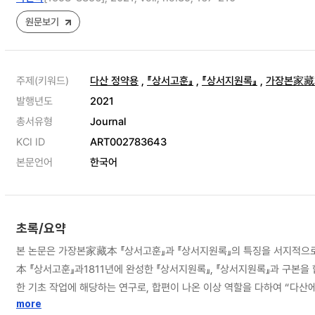
원문보기
주제(키워드)
다산 정약용
,
『상서고훈』
,
『상서지원록』
,
가장본家藏
발행년도
2021
총서유형
Journal
KCI ID
ART002783643
본문언어
한국어
초록/요약
본 논문은 가장본家藏本 『상서고훈』과 『상서지원록』의 특징을 서지적으로
本 『상서고훈』과1811년에 완성한 『상서지원록』, 『상서지원록』과 구본을
한 기초 작업에 해당하는 연구로, 합편이 나온 이상 역할을 다하여 “다산
고 하겠다. 가장본 『상서고훈』 2종과 『상서지원록』은 모두 일부만 남아
more