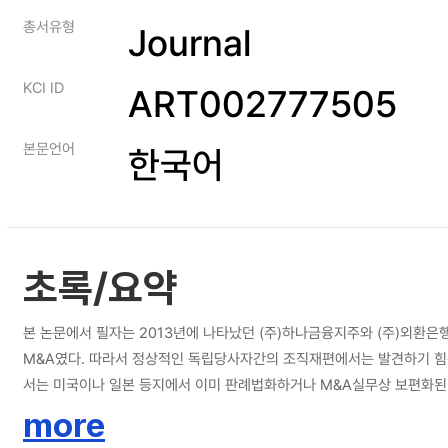
총서유형
Journal
KCI ID
ART002777505
본문언어
한국어
초록/요약
본 논문에서 필자는 2013년에 나타났던 (주)하나금융지주와 (주)외환
M&A였다. 따라서 정상적인 독립당사자간의 조직재편에서는 발견하기 힘
서는 미국이나 일본 등지에서 이미 판례법화하거나 M&A실무상 보편화된 
일반주주에 대한 정보제공의 충실과 투명성제고 끝으로 강압성의 배제 등 
more
는 바가 큼을 지적하고 있다. 주식교환반대주주의 주식매수청구부분에서는