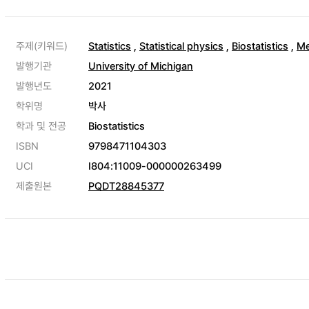
주제(키워드)
Statistics
,
Statistical physics
,
Biostatistics
,
Me
발행기관
University of Michigan
발행년도
2021
학위명
박사
학과 및 전공
Biostatistics
ISBN
9798471104303
UCI
I804:11009-000000263499
제출원본
PQDT28845377