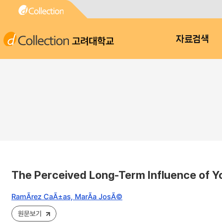
고려대학교
자료검색
The Perceived Long-Term Influence of Yo
RamÃ­rez CaÃ±as, MarÃ­a JosÃ©
원문보기