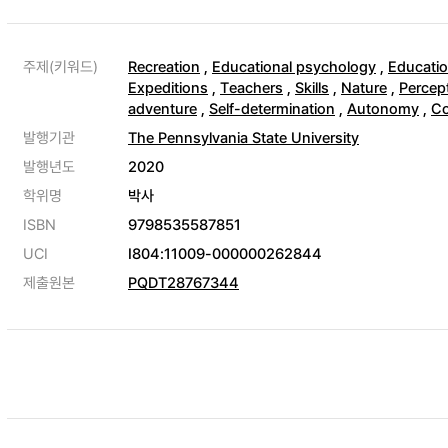
주제(키워드)
Recreation
,
Educational psychology
,
Educati
Expeditions
,
Teachers
,
Skills
,
Nature
,
Percep
adventure
,
Self-determination
,
Autonomy
,
C
발행기관
The Pennsylvania State University
발행년도
2020
학위명
박사
ISBN
9798535587851
UCI
I804:11009-000000262844
제출원본
PQDT28767344