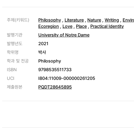
주제(키워드)
Philosophy
,
Literature
,
Nature
,
Writing
,
Envir
Ecoregion
,
Love
,
Place
,
Practical Identity
발행기관
University of Notre Dame
발행년도
2021
학위명
박사
학과 및 전공
Philosophy
ISBN
9798535511733
UCI
I804:11009-000000261205
제출원본
PQDT28645895