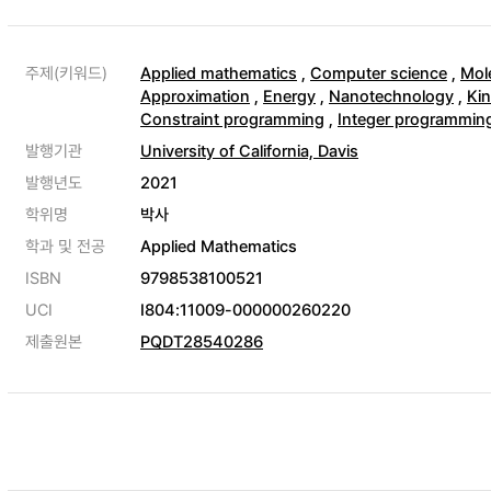
주제(키워드)
Applied mathematics
,
Computer science
,
Mol
Approximation
,
Energy
,
Nanotechnology
,
Ki
Constraint programming
,
Integer programmin
발행기관
University of California, Davis
발행년도
2021
학위명
박사
학과 및 전공
Applied Mathematics
ISBN
9798538100521
UCI
I804:11009-000000260220
제출원본
PQDT28540286