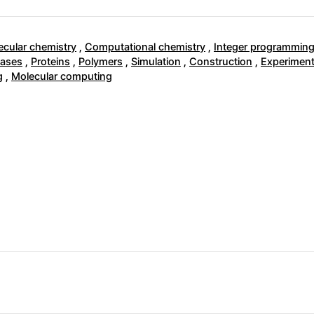
ecular chemistry
,
Computational chemistry
,
Integer programmin
nases
,
Proteins
,
Polymers
,
Simulation
,
Construction
,
Experimen
g
,
Molecular computing