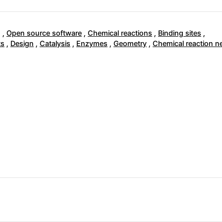
g
,
Open source software
,
Chemical reactions
,
Binding sites
,
ts
,
Design
,
Catalysis
,
Enzymes
,
Geometry
,
Chemical reaction n