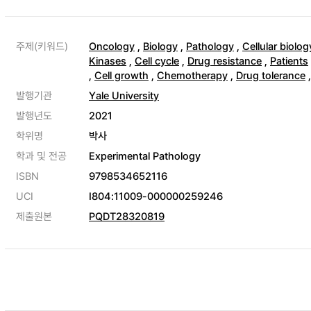
주제(키워드)
Oncology
,
Biology
,
Pathology
,
Cellular biolog
Kinases
,
Cell cycle
,
Drug resistance
,
Patients
,
Cell growth
,
Chemotherapy
,
Drug tolerance
발행기관
Yale University
발행년도
2021
학위명
박사
학과 및 전공
Experimental Pathology
ISBN
9798534652116
UCI
I804:11009-000000259246
제출원본
PQDT28320819