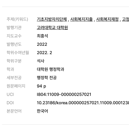
주제(키워드)
기초지방자치단체
,
사회복지지출
,
사회복지재정
,
고
발행기관
고려대학교 대학원
지도교수
최흥석
발행년도
2022
학위수여년월
2022. 2
학위구분
석사
학과
대학원 행정학과
세부전공
행정학 전공
원문페이지
94 p
UCI
I804:11009-000000257021
DOI
10.23186/korea.000000257021.11009.000123
본문언어
한국어