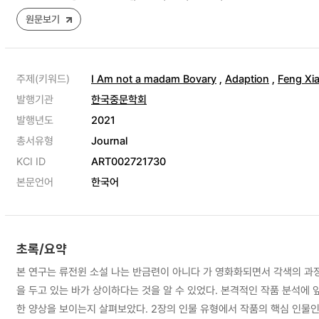
원문보기
주제(키워드)
I Am not a madam Bovary
,
Adaption
,
Feng Xi
발행기관
한국중문학회
발행년도
2021
총서유형
Journal
KCI ID
ART002721730
본문언어
한국어
초록/요약
본 연구는 류전윈 소설 나는 반금련이 아니다 가 영화화되면서 각색의 과정에서 나타나는 몇 가지 변형과 그 의미를 분석하였다. 이러한 비교 분석에서는 영화가 비교적 원작에 충실하면서도 서로 다른 결말 처리를 통해 감독과 작가가 중점
을 두고 있는 바가 상이하다는 것을 알 수 있었다. 본격적인 작품 분석에
한 양상을 보이는지 살펴보았다. 2장의 인물 유형에서 작품의 핵심 인물인