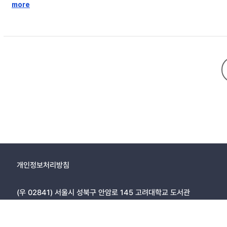
촌 여성의 이미지와 모든 사건을 ‘돈’으로 해결하려는 그녀의 이해 타산적
more
연출된다. 3장 스토리 전개 과정에서 감독과 작가는 결말을 다르게 처리함으
판하는 경향이 강하다고 할 수 있다. 마지막으로 펑샤오강은 영화의 공간과
에 새로운 의미를 부여하였다. 흥행의 선두주자 펑샤오강과 사회적 이슈를
와 새로운 가능성을 보여
개인정보처리방침
(우 02841) 서울시 성북구 안암로 145 고려대학교 도서관
Copyright © 2005, KOREA UNIVERSITY LIBRARY. All rights r