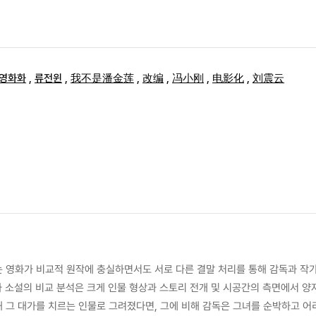
영화화
,
류전윈
,
我不是潘金莲
,
改编
,
冯小刚
,
电影化
,
刘震云
와 소설의 비교 분석은 크게 인물 형상과 스토리 전개 및 시공간의 측면에서 양
해 그 대가를 치르는 인물로 그려졌다면, 그에 비해 감독은 그녀를 순박하고 어