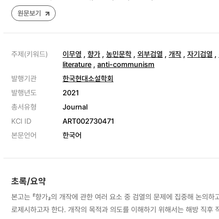
원문보기
주제(키워드)
이무영
,
향가
,
농민문학
,
외부검열
,
개작
,
자기검열
,
literature
,
anti-communism
발행기관
한국현대소설학회
발행년도
2021
총서유형
Journal
KCI ID
ART002730471
본문언어
한국어
초록/요약
본고는 『향가』의 개작에 관한 여러 요소 중 검열의 문제에 집중해 논의하
로제시하고자 한다. 개작의 목적과 의도를 이해하기 위해서는 해방 직후 