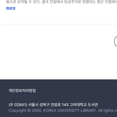
용으로 요약될 수 있다. 결국 친일에서 반공주의로 연결되는 중간 지점에
했는가를 알 수있다. 시대 변화를 빠르게 간파하고 그에 편승하는 방법으
more
이는 곧 이무영이 자신의 친일 행적에 대해 진지한 반성 없이 시대 변화
문제가 무엇인지를 인지하고 있었음을 말해준다. 이무영이 수정하거나 삭제
품에서 친일파를 시대의 희생양으로 묘사한 것 또한 이러한 자기 합리화의 
개인정보처리방침
(우 02841) 서울시 성북구 안암로 145 고려대학교 도서관
Copyright © 2005, KOREA UNIVERSITY LIBRARY. All rights r