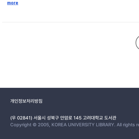
meanings. Love results from the contraries, or the reconciliatio
more
contraries,’ they can experience love. Love is creative acts and 
world which exists and runs in contraries and opposites. Accordin
개인정보처리방침
(우 02841) 서울시 성북구 안암로 145 고려대학교 도서관
Copyright © 2005, KOREA UNIVERSITY LIBRARY. All rights r