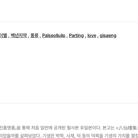
이별
,
백년지약
,
풍류
,
Palseollujip
,
Parting
,
love
,
gisaeng
TV쇼 진품명품」을 통해 처음 일반에 공개된 필사본 유일본이다. 본고는 <八仙
이었을까를 살펴보았다. 기생은 박학, 시재, 덕 등의 덕목을 기생의 가치를 결