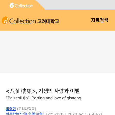
고려대학교
자료검색
<八仙樓集>, 기생의 사랑과 이별
“Palseollujip”, Parting and love of gisaeng
박영민
(고려대학교)
한문학논집(漢文學論集)
[1225-1313], 2020, vol.56, 43-71