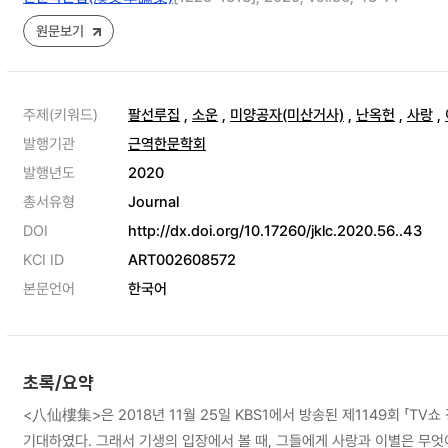
원문보기
주제(키워드)
팔선루집
,
소운
,
미양공자(미산거사)
,
난옥헌
,
사랑
,
발행기관
근역한문학회
발행년도
2020
총서유형
Journal
DOI
http://dx.doi.org/10.17260/jklc.2020.56..43
KCI ID
ART002608572
본문언어
한국어
초록/요약
<八仙樓集>은 2018년 11월 25일 KBS1에서 방송된 제1149회 「
기대하였다. 그래서 기생의 입장에서 볼 때, 그들에게 사랑과 이별은 무엇