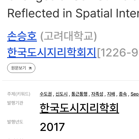
Reflected in Spatial Inte
손승호
(고려대학교)
한국도시지리학회지
[1226-9
원문보기
주제(키워드)
수도권
,
신도시
,
통근통행
,
자족성
,
지배
,
종속
,
Seo
발행기관
한국도시지리학회
발행년도
2017