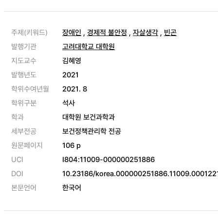
주제(키워드)
장애인
,
경제적 불안정
,
자살생각
,
빈곤
발행기관
고려대학교 대학원
지도교수
김혜영
발행년도
2021
학위수여년월
2021. 8
학위구분
석사
학과
대학원 보건과학과
세부전공
보건정책관리학 전공
원문페이지
106 p
UCI
I804:11009-000000251886
DOI
10.23186/korea.000000251886.11009.000122
본문언어
한국어