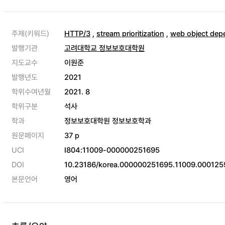
주제(키워드)
HTTP/3
,
stream prioritization
,
web object de
발행기관
고려대학교 정보보호대학원
지도교수
이원준
발행년도
2021
학위수여년월
2021. 8
학위구분
석사
학과
정보보호대학원 정보보호학과
원문페이지
37 p
UCI
I804:11009-000000251695
DOI
10.23186/korea.000000251695.11009.000125
본문언어
영어