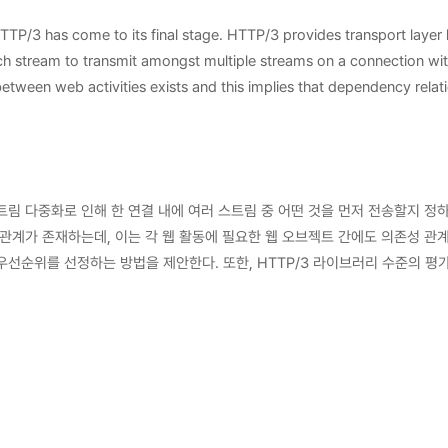
TP/3 has come to its final stage. HTTP/3 provides transport layer 
ich stream to transmit amongst multiple streams on a connection wit
etween web activities exists and this implies that dependency relat
 at the browser, we proposed a HTTP/3 stream prioritization schem
l is expected to be used in various HTTP/3 researches. Conclusivel
e the user experience. In addition, we conducted the performance
스트림 다중화로 인해 한 연결 내에 여러 스트림 중 어떤 것을 먼저 전송할지 정
관계가 존재하는데, 이는 각 웹 활동에 필요한 웹 오브젝트 간에도 의존성 관
우선순위를 선정하는 방법을 제안한다. 또한, HTTP/3 라이브러리 수준의 평가
로, 테스트베드를 이용하여 기존 HTTP 프로토콜과 HTTP/3의 성능 비교 