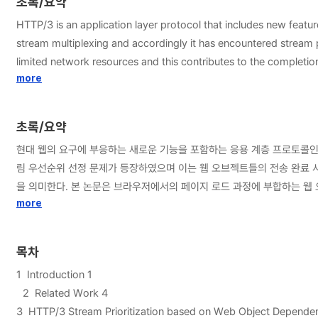
초록/요약
HTTP/3 is an application layer protocol that includes new featu
stream multiplexing and accordingly it has encountered stream 
limited network resources and this contributes to the completio
between web object loading activities also exists. In order to
more
on web object dependency. Particularly, we built a browser-bas
proposed prioritization scheme was evaluated using the testbed
초록/요약
comparison study between previous HTTP protocols and HTTP/3 
현대 웹의 요구에 부응하는 새로운 기능을 포함하는 응용 계층 프로토콜인 HT
림 우선순위 선정 문제가 등장하였으며 이는 웹 오브젝트들의 전송 완료 시
을 의미한다. 본 논문은 브라우저에서의 페이지 로드 과정에 부합하는 웹 오
브라우저 기반의 테스트베드를 구축하고 이를 바탕으로 제안 기법을 평가하여
more
행하였다.
목차
1 Introduction 1
2 Related Work 4
3 HTTP/3 Stream Prioritization based on Web Object Depend