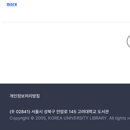
3.1 Web Object Dependency 6
more
3.2 Web Object Dependency Sort 8
3.3 Implementation 10
4 Evaluation 11
4.1 HTTP/3 Web Page Load Emulator 11
4.2 HTTP/3 Performance 13
4.2.1 Impact of Delay 14
4.2.2 Impact of Bandwidth 15
4.2.3 Impact of Loss 16
4.3 HTTP/3 Stream Prioritization based on Web object Depen
4.3.1 Case Study 19
4.3.2 Performance 20
5 Conclusion 24
개인정보처리방침
Bibliography 25
(우 02841) 서울시 성북구 안암로 145 고려대학교 도서관
Copyright © 2005, KOREA UNIVERSITY LIBRARY. All rights r