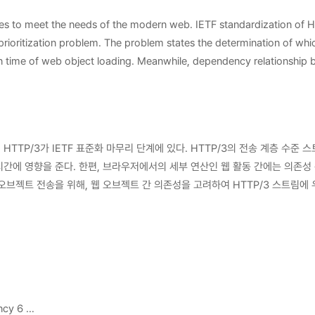
res to meet the needs of the modern web. IETF standardization of HT
prioritization problem. The problem states the determination of wh
n time of web object loading. Meanwhile, dependency relationship b
 transfer web objects in accordance with the web page load process
ed testbed that can load arbitrary web pages in HTTP/3 and the too
 and it was shown that the application of the scheme could improv
under different network conditions using the tool.
TP/3가 IETF 표준화 마무리 단계에 있다. HTTP/3의 전송 계층 수준 
간에 영향을 준다. 한편, 브라우저에서의 세부 연산인 웹 활동 간에는 의존성 
브젝트 전송을 위해, 웹 오브젝트 간 의존성을 고려하여 HTTP/3 스트림에 
 본 기법의 적용이 사용자 경험 지표를 향상시킬 수 있음을 보였다. 추가적으
ency 6