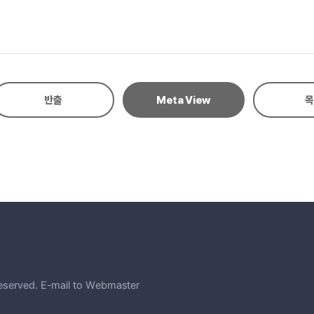
반출
Meta View
목
dency 18
eserved.
E-mail to Webmaster