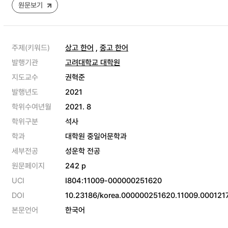
원문보기
주제(키워드)
상고 한어
,
중고 한어
발행기관
고려대학교 대학원
지도교수
권혁준
발행년도
2021
학위수여년월
2021. 8
학위구분
석사
학과
대학원 중일어문학과
세부전공
성운학 전공
원문페이지
242 p
UCI
I804:11009-000000251620
DOI
10.23186/korea.000000251620.11009.000121
본문언어
한국어