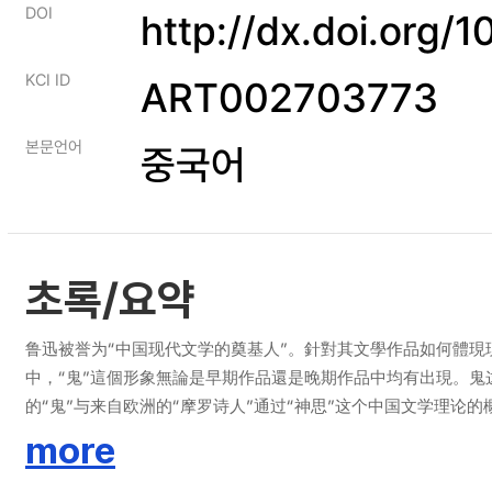
DOI
http://dx.doi.org/
KCI ID
ART002703773
본문언어
중국어
초록/요약
鲁迅被誉为“中国现代文学的奠基人”。針對其文學作品如何體
中，“鬼”這個形象無論是早期作品還是晚期作品中均有出現。
的“鬼”与来自欧洲的“摩罗诗人”通过“神思”这个中国文学理论的
象，為”鬼“這個古老形象注入新的活力，從而達到其”立人“、
more