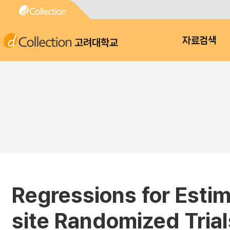
고려대학교
자료검색
Regressions for Estim
site Randomized Tria