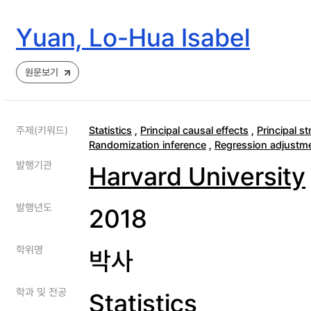
Yuan, Lo-Hua Isabel
원문보기
주제(키워드)
Statistics
,
Principal causal effects
,
Principal st
Randomization inference
,
Regression adjustm
발행기관
Harvard University
발행년도
2018
학위명
박사
학과 및 전공
Statistics