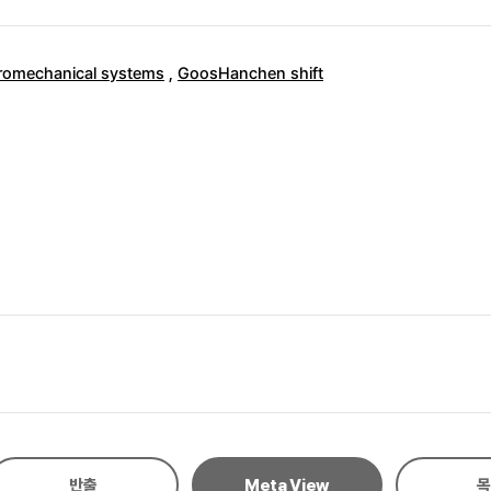
tromechanical systems
,
GoosHanchen shift
반출
Meta View
목