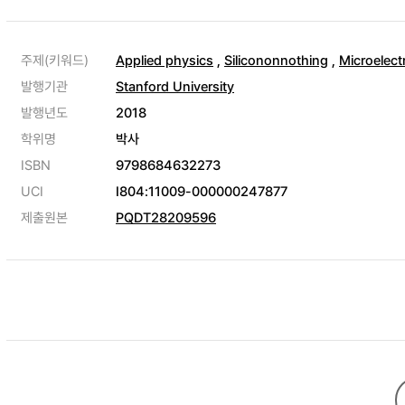
주제(키워드)
Applied physics
,
Silicononnothing
,
Microelec
발행기관
Stanford University
발행년도
2018
학위명
박사
ISBN
9798684632273
UCI
I804:11009-000000247877
제출원본
PQDT28209596