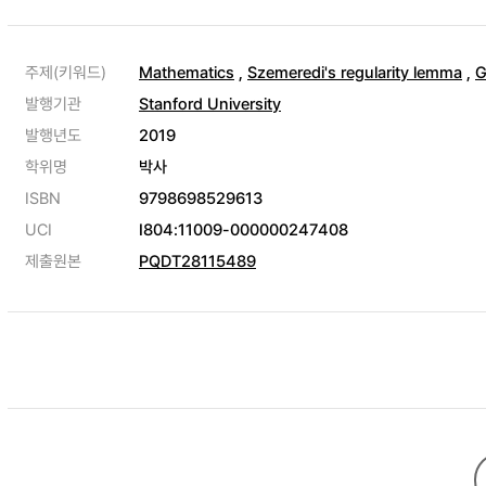
주제(키워드)
Mathematics
,
Szemeredi's regularity lemma
,
G
발행기관
Stanford University
발행년도
2019
학위명
박사
ISBN
9798698529613
UCI
I804:11009-000000247408
제출원본
PQDT28115489